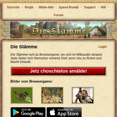
Startsite
-
Reglä
-
Wälte-Info
-
Speed Rundä
-
Support
-
Hilf
-
Forum
Die Stämme
Login
Die Stämme isch äs Browsergame, wo sich im Mittuauter abspiut.
Jede Spiler isch Herrscher vomene Dorf, wonr söu zu Ruhm und
Macht vrhäufe.
Jetz choschtelos amälde!
Bilder vom Browsergame: