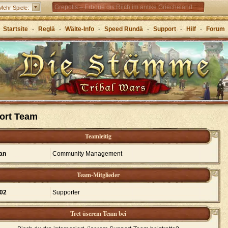
Grepolis – Erboue dis Riich im antike Griecheland
Mehr Spiele:
Startsite
-
Reglä
-
Wälte-Info
-
Speed Rundä
-
Support
-
Hilf
-
Forum
ort Team
Teamleitig
an
Community Management
Team-Mitglieder
02
Supporter
Tret üserem Team bei