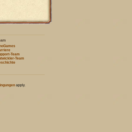
eam
nnoGames
rriere
pport-Team
twickler-Team
schichte
ingungen
apply.