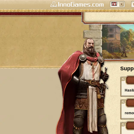
Supp
Hasil
remo