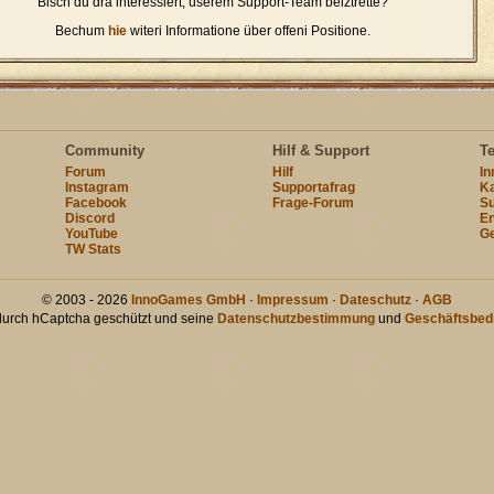
Bisch du dra interessiert, üserem Support-Team beiztrette?
Bechum
hie
witeri Informatione über offeni Positione.
Community
Hilf & Support
T
Forum
Hilf
I
Instagram
Supportafrag
Ka
Facebook
Frage-Forum
Su
Discord
En
YouTube
Ge
TW Stats
© 2003 - 2026
InnoGames GmbH
·
Impressum
·
Dateschutz
·
AGB
 durch hCaptcha geschützt und seine
Datenschutzbestimmung
und
Geschäftsbed