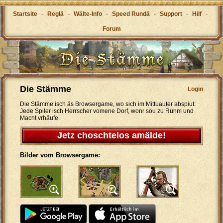
Startsite
-
Reglä
-
Wälte-Info
-
Speed Rundä
-
Support
-
Hilf
-
Forum
Die Stämme
Login
Die Stämme isch äs Browsergame, wo sich im Mittuauter abspiut.
Jede Spiler isch Herrscher vomene Dorf, wonr söu zu Ruhm und
Macht vrhäufe.
Jetz choschtelos amälde!
Bilder vom Browsergame: