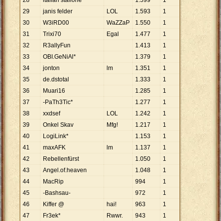
28
italian stallone
1
.
599
1
29
janis felder
LOL
1
.
593
1
30
W3iRD00
WaZZaP
1
.
550
1
31
Trixi70
Egal
1
.
477
1
32
R3allyFun
1
.
413
1
33
OBI.GeNiAl*
1
.
379
1
34
jonton
lm
1
.
351
1
35
de.dstotal
1
.
333
1
36
Muari16
1
.
285
1
37
-PaTh3Tic*
1
.
277
1
38
xxdsef
LOL
1
.
242
1
39
Onkel Skav
Mfg!
1
.
217
1
40
LogiLink*
1
.
153
1
41
maxAFK
lm
1
.
137
1
42
Rebellenfürst
1
.
050
1
43
Angel.of.heaven
1
.
048
1
44
MacRip
994
1
45
-Bashsau-
972
1
46
Kiffer @
hai!
963
1
47
Fr3ek*
Rwwr.
943
1