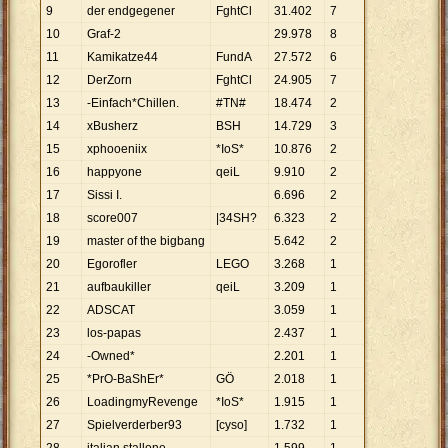
9
der endgegener
FghtCl
31
.
402
7
10
Graf-2
29
.
978
8
11
Kamikatze44
FundA
27
.
572
6
12
DerZorn
FghtCl
24
.
905
7
13
-Einfach*Chillen.
#TN#
18
.
474
2
14
xBusherz
BSH
14
.
729
3
15
xphooeniix
*IoS*
10
.
876
2
16
happyone
qeiL
9
.
910
2
17
Sissi I.
6
.
696
2
18
score007
|34SH?
6
.
323
2
19
master of the bigbang
5
.
642
2
20
Egorofler
LEGO
3
.
268
1
21
aufbaukiller
qeiL
3
.
209
1
22
ADSCAT
3
.
059
1
23
los-papas
2
.
437
1
24
-Owned*
2
.
201
1
25
*PrO-BaShEr*
GÖ
2
.
018
1
26
LoadingmyRevenge
*IoS*
1
.
915
1
27
Spielverderber93
[cyso]
1
.
732
1