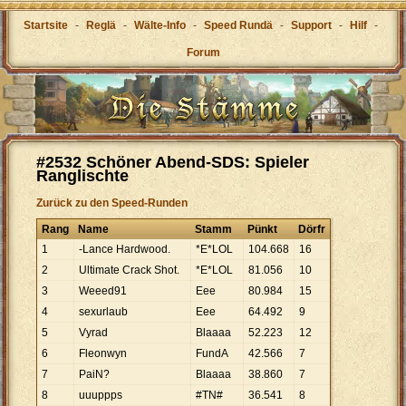
Startsite
-
Reglä
-
Wälte-Info
-
Speed Rundä
-
Support
-
Hilf
-
Forum
#2532 Schöner Abend-SDS: Spieler
Ranglischte
Zurück zu den Speed-Runden
Rang
Name
Stamm
Pünkt
Dörfr
1
-Lance Hardwood.
*E*LOL
104
.
668
16
2
Ultimate Crack Shot.
*E*LOL
81
.
056
10
3
Weeed91
Eee
80
.
984
15
4
sexurlaub
Eee
64
.
492
9
5
Vyrad
Blaaaa
52
.
223
12
6
Fleonwyn
FundA
42
.
566
7
7
PaiN?
Blaaaa
38
.
860
7
8
uuuppps
#TN#
36
.
541
8