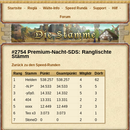
Startsite
-
Reglä
-
Wälte-Info
-
Speed Rundä
-
Support
-
Hilf
-
Forum
#2754 Premium-Nacht-SDS: Ranglischte
Stämm
Zurück zu den Speed-Runden
Rang
Stamm
Pünkt
Gsamtpünkt
Mitglidr
Dörfr
1
Helden
538
.
257
538
.
257
4
62
2
-N.P*
34
.
533
34
.
533
5
5
3
-y0y0.
14
.
332
14
.
332
5
3
4
404
13
.
331
13
.
331
2
2
5
xxxx
12
.
449
12
.
449
2
3
6
Teo x3
3
.
073
3
.
073
4
1
7
StoneD
0
0
2
0