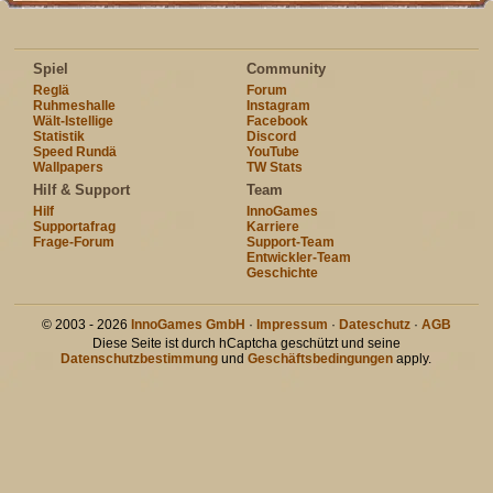
Spiel
Community
Reglä
Forum
Ruhmeshalle
Instagram
Wält-Istellige
Facebook
Statistik
Discord
Speed Rundä
YouTube
Wallpapers
TW Stats
Hilf & Support
Team
Hilf
InnoGames
Supportafrag
Karriere
Frage-Forum
Support-Team
Entwickler-Team
Geschichte
© 2003 - 2026
InnoGames GmbH
·
Impressum
·
Dateschutz
·
AGB
Diese Seite ist durch hCaptcha geschützt und seine
Datenschutzbestimmung
und
Geschäftsbedingungen
apply.