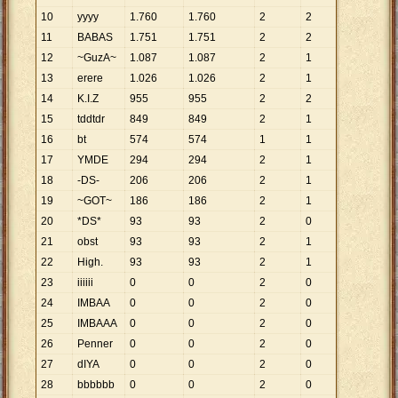
10
yyyy
1
.
760
1
.
760
2
2
11
BABAS
1
.
751
1
.
751
2
2
12
~GuzA~
1
.
087
1
.
087
2
1
13
erere
1
.
026
1
.
026
2
1
14
K.I.Z
955
955
2
2
15
tddtdr
849
849
2
1
16
bt
574
574
1
1
17
YMDE
294
294
2
1
18
-DS-
206
206
2
1
19
~GOT~
186
186
2
1
20
*DS*
93
93
2
0
21
obst
93
93
2
1
22
High.
93
93
2
1
23
iiiiii
0
0
2
0
24
IMBAA
0
0
2
0
25
IMBAAA
0
0
2
0
26
Penner
0
0
2
0
27
dIYA
0
0
2
0
28
bbbbbb
0
0
2
0