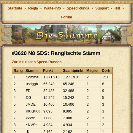
Startsite
-
Reglä
-
Wälte-Info
-
Speed Rundä
-
Support
-
Hilf
-
Forum
#3620 N8 SDS: Ranglischte Stämm
Zurück zu den Speed-Runden
Rang
Stamm
Pünkt
Gsamtpünkt
Mitglidr
Dörfr
1
Somma!
1
.
271
.
916
1
.
271
.
916
2
151
2
usdggh
65
.
248
65
.
248
1
8
3
FD
32
.
488
32
.
488
2
9
4
DG
15
.
242
15
.
242
2
5
5
JMDE
10
.
406
10
.
406
2
3
6
KKKKKK
9
.
095
9
.
095
2
3
7
xxxxx
7
.
088
7
.
088
2
3
8
~NVS~
4
.
934
4
.
934
1
2
9
-K-
2
.
162
2
.
162
1
1