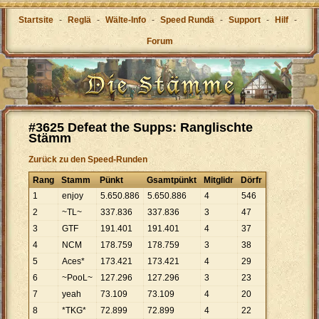
Startsite
-
Reglä
-
Wälte-Info
-
Speed Rundä
-
Support
-
Hilf
-
Forum
#3625 Defeat the Supps: Ranglischte
Stämm
Zurück zu den Speed-Runden
Rang
Stamm
Pünkt
Gsamtpünkt
Mitglidr
Dörfr
1
enjoy
5
.
650
.
886
5
.
650
.
886
4
546
2
~TL~
337
.
836
337
.
836
3
47
3
GTF
191
.
401
191
.
401
4
37
4
NCM
178
.
759
178
.
759
3
38
5
Aces*
173
.
421
173
.
421
4
29
6
~PooL~
127
.
296
127
.
296
3
23
7
yeah
73
.
109
73
.
109
4
20
8
*TKG*
72
.
899
72
.
899
4
22