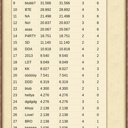
9
blubb?
31
.
566
31
.
566
3
6
10
BTE
28
.
892
28
.
892
4
5
11
NA
21
.
498
21
.
498
3
6
12
No!
20
.
837
20
.
837
3
8
13
asas
20
.
067
20
.
067
4
6
14
P4RTY
18
.
751
18
.
751
2
4
15
SD
11
.
140
11
.
140
2
2
16
DDA
10
.
818
10
.
818
4
2
17
2013
9
.
540
9
.
540
4
2
18
LDT
9
.
049
9
.
049
4
3
19
KK
8
.
027
8
.
027
4
3
20
öööööy
7
.
541
7
.
541
4
2
21
DDD
6
.
319
6
.
319
3
2
22
blub
4
.
300
4
.
300
2
1
23
hellya
4
.
276
4
.
276
4
0
24
dgdgdg
4
.
276
4
.
276
3
1
25
#Assi
2
.
138
2
.
138
3
0
26
Love!
2
.
138
2
.
138
4
0
27
BRO
2
.
138
2
.
138
4
1