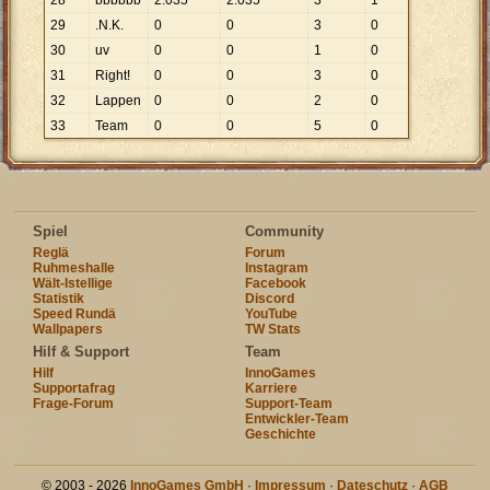
28
bbbbbb
2
.
035
2
.
035
3
1
29
.N.K.
0
0
3
0
30
uv
0
0
1
0
31
Right!
0
0
3
0
32
Lappen
0
0
2
0
33
Team
0
0
5
0
Spiel
Community
Reglä
Forum
Ruhmeshalle
Instagram
Wält-Istellige
Facebook
Statistik
Discord
Speed Rundä
YouTube
Wallpapers
TW Stats
Hilf & Support
Team
Hilf
InnoGames
Supportafrag
Karriere
Frage-Forum
Support-Team
Entwickler-Team
Geschichte
© 2003 - 2026
InnoGames GmbH
·
Impressum
·
Dateschutz
·
AGB