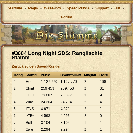
Startsite
-
Reglä
-
Wälte-Info
-
Speed Rundä
-
Support
-
Hilf
-
Forum
#3684 Long Night SDS: Ranglischte
Stämm
Zurück zu den Speed-Runden
Rang
Stamm
Pünkt
Gsamtpünkt
Mitglidr
Dörfr
1
Rolf
1
.
127
.
770
1
.
127
.
770
2
160
2
Shiiit
259
.
453
259
.
453
2
31
3
~DLL~
73
.
087
73
.
087
2
9
4
WIro
24
.
204
24
.
204
2
4
5
ITNS
4
.
871
4
.
871
2
1
6
~TB~
4
.
593
4
.
593
2
0
7
Bull
3
.
104
3
.
104
1
1
8
Safe.
2
.
294
2
.
294
2
1