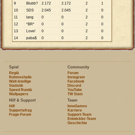
9
Blubb?
2
.
172
2
.
172
2
1
10
SDS
2
.
045
2
.
045
2
0
11
lang
0
0
2
0
12
*BR*
0
0
2
0
13
Love!
0
0
2
0
14
paba$
0
0
2
0
Spiel
Community
Reglä
Forum
Ruhmeshalle
Instagram
Wält-Istellige
Facebook
Statistik
Discord
Speed Rundä
YouTube
Wallpapers
TW Stats
Hilf & Support
Team
Hilf
InnoGames
Supportafrag
Karriere
Frage-Forum
Support-Team
Entwickler-Team
Geschichte