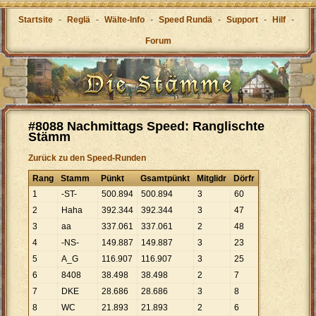
Startsite
-
Reglä
-
Wälte-Info
-
Speed Rundä
-
Support
-
Hilf
-
Forum
#8088 Nachmittags Speed: Ranglischte
Stämm
Zurück zu den Speed-Runden
Rang
Stamm
Pünkt
Gsamtpünkt
Mitglidr
Dörfr
1
-ST-
500
.
894
500
.
894
3
60
2
Haha
392
.
344
392
.
344
3
47
3
aa
337
.
061
337
.
061
2
48
4
-NS-
149
.
887
149
.
887
3
23
5
A_G
116
.
907
116
.
907
3
25
6
8408
38
.
498
38
.
498
2
7
7
DKE
28
.
686
28
.
686
3
8
8
WC
21
.
893
21
.
893
2
6