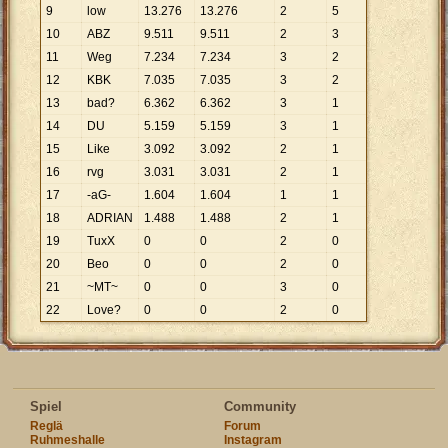
9
low
13
.
276
13
.
276
2
5
10
ABZ
9
.
511
9
.
511
2
3
11
Weg
7
.
234
7
.
234
3
2
12
KBK
7
.
035
7
.
035
3
2
13
bad?
6
.
362
6
.
362
3
1
14
DU
5
.
159
5
.
159
3
1
15
Like
3
.
092
3
.
092
2
1
16
rvg
3
.
031
3
.
031
2
1
17
-aG-
1
.
604
1
.
604
1
1
18
ADRIAN
1
.
488
1
.
488
2
1
19
TuxX
0
0
2
0
20
Beo
0
0
2
0
21
~MT~
0
0
3
0
22
Love?
0
0
2
0
Spiel
Community
Reglä
Forum
Ruhmeshalle
Instagram