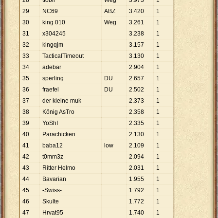
28
ttobii
Weg
3
.
973
1
29
NC69
ABZ
3
.
420
1
30
king 010
Weg
3
.
261
1
31
x304245
3
.
238
1
32
kingqjm
3
.
157
1
33
TacticalTimeout
3
.
130
1
34
adebar
2
.
904
1
35
sperling
DU
2
.
657
1
36
fraefel
DU
2
.
502
1
37
der kleine muk
2
.
373
1
38
König AsTro
2
.
358
1
39
YoShI
2
.
335
1
40
Parachicken
2
.
130
1
41
baba12
low
2
.
109
1
42
t0mm3z
2
.
094
1
43
Ritter Helmo
2
.
031
1
44
Bavarian
1
.
955
1
45
-Swiss-
1
.
792
1
46
Skulte
1
.
772
1
47
Hrvat95
1
.
740
1