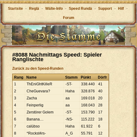
Startsite
-
Reglä
-
Wälte-Info
-
Speed Rundä
-
Support
-
Hilf
-
Forum
#8088 Nachmittags Speed: Spieler
Ranglischte
Zurück zu den Speed-Runden
Rang
Name
Stamm
Pünkt
Dörfr
1
ThEniGhtKilleR
-ST-
338
.
440
41
2
CheGuevara?
Haha
328
.
876
40
3
Zacha
aa
169
.
018
20
4
Feinperlig
aa
168
.
043
28
5
Zerstörer Golem
-ST-
153
.
790
17
6
Banana....
-NS-
115
.
222
18
7
calübso
Haha
61
.
922
6
8
*Rockst4rs-
A_G
55
.
791
12