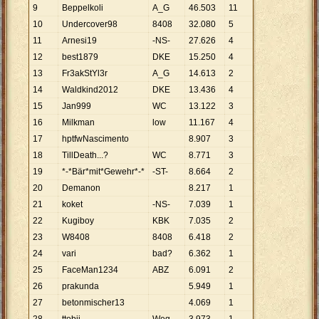
9
Beppelkoli
A_G
46
.
503
11
10
Undercover98
8408
32
.
080
5
11
Arnesi19
-NS-
27
.
626
4
12
best1879
DKE
15
.
250
4
13
Fr3akStYl3r
A_G
14
.
613
2
14
Waldkind2012
DKE
13
.
436
4
15
Jan999
WC
13
.
122
3
16
Milkman
low
11
.
167
4
17
hptfwNascimento
8
.
907
3
18
TillDeath...?
WC
8
.
771
3
19
*-*Bär*mit*Gewehr*-*
-ST-
8
.
664
2
20
Demanon
8
.
217
1
21
koket
-NS-
7
.
039
1
22
Kugiboy
KBK
7
.
035
2
23
W8408
8408
6
.
418
2
24
vari
bad?
6
.
362
1
25
FaceMan1234
ABZ
6
.
091
2
26
prakunda
5
.
949
1
27
betonmischer13
4
.
069
1