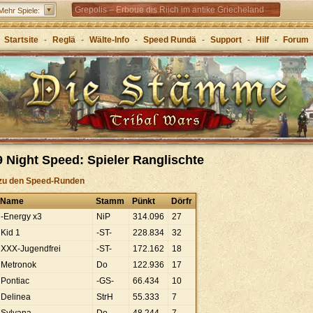
Grepolis – Erboue dis Riich im antike Griecheland
Mehr Spiele:
Startsite
-
Reglä
-
Wälte-Info
-
Speed Rundä
-
Support
-
Hilf
-
Forum
 Night Speed: Spieler Ranglischte
zu den Speed-Runden
Name
Stamm
Pünkt
Dörfr
-Energy x3
NiP
314
.
096
27
Kid 1
-ST-
228
.
834
32
XXX-Jugendfrei
-ST-
172
.
162
18
Metronok
Do
122
.
936
17
Pontiac
-GS-
66
.
434
10
Delinea
StrH
55
.
333
7