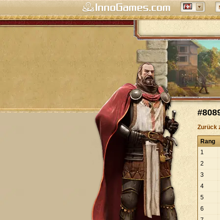
#8089
Zurück 
Rang
1
2
3
4
5
6