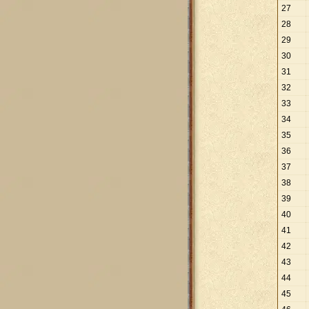
27
28
29
30
31
32
33
34
35
36
37
38
39
40
41
42
43
44
45