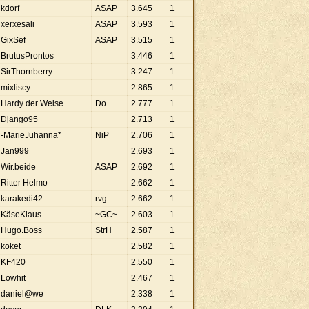
kdorf
ASAP
3
.
645
1
xerxesali
ASAP
3
.
593
1
GixSef
ASAP
3
.
515
1
BrutusProntos
3
.
446
1
SirThornberry
3
.
247
1
mixliscy
2
.
865
1
Hardy der Weise
Do
2
.
777
1
Django95
2
.
713
1
-MarieJuhanna*
NiP
2
.
706
1
Jan999
2
.
693
1
Wir.beide
ASAP
2
.
692
1
Ritter Helmo
2
.
662
1
karakedi42
rvg
2
.
662
1
KäseKlaus
~GC~
2
.
603
1
Hugo.Boss
StrH
2
.
587
1
koket
2
.
582
1
KF420
2
.
550
1
Lowhit
2
.
467
1
daniel@we
2
.
338
1