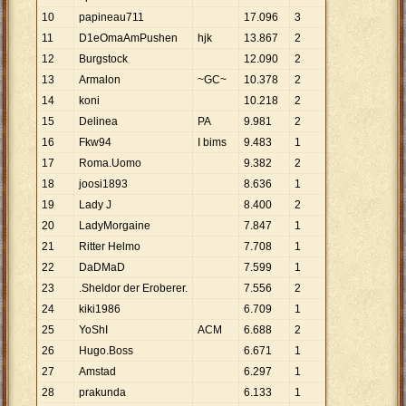
10
papineau711
17
.
096
3
11
D1eOmaAmPushen
hjk
13
.
867
2
12
Burgstock
12
.
090
2
13
Armalon
~GC~
10
.
378
2
14
koni
10
.
218
2
15
Delinea
PA
9
.
981
2
16
Fkw94
I bims
9
.
483
1
17
Roma.Uomo
9
.
382
2
18
joosi1893
8
.
636
1
19
Lady J
8
.
400
2
20
LadyMorgaine
7
.
847
1
21
Ritter Helmo
7
.
708
1
22
DaDMaD
7
.
599
1
23
.Sheldor der Eroberer.
7
.
556
2
24
kiki1986
6
.
709
1
25
YoShI
ACM
6
.
688
2
26
Hugo.Boss
6
.
671
1
27
Amstad
6
.
297
1
28
prakunda
6
.
133
1