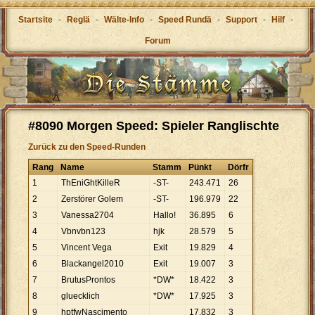
Startsite
-
Reglä
-
Wälte-Info
-
Speed Rundä
-
Support
-
Hilf
-
Forum
#8090 Morgen Speed: Spieler Ranglischte
Zurück zu den Speed-Runden
Rang
Name
Stamm
Pünkt
Dörfr
1
ThEniGhtKilleR
-ST-
243
.
471
26
2
Zerstörer Golem
-ST-
196
.
979
22
3
Vanessa2704
Hallo!
36
.
895
6
4
Vbnvbn123
hjk
28
.
579
5
5
Vincent Vega
Exit
19
.
829
4
6
Blackangel2010
Exit
19
.
007
3
7
BrutusProntos
*DW*
18
.
422
3
8
gluecklich
*DW*
17
.
925
3
9
hptfwNascimento
17
.
832
3