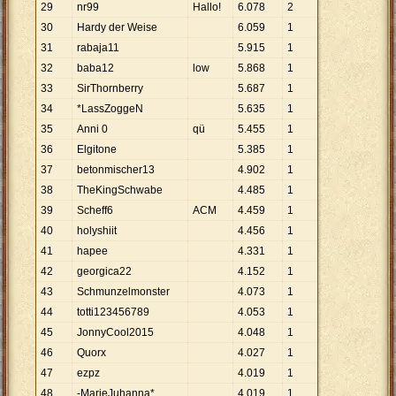
29
nr99
Hallo!
6
.
078
2
30
Hardy der Weise
6
.
059
1
31
rabaja11
5
.
915
1
32
baba12
low
5
.
868
1
33
SirThornberry
5
.
687
1
34
*LassZoggeN
5
.
635
1
35
Anni 0
qü
5
.
455
1
36
Elgitone
5
.
385
1
37
betonmischer13
4
.
902
1
38
TheKingSchwabe
4
.
485
1
39
Scheff6
ACM
4
.
459
1
40
holyshiit
4
.
456
1
41
hapee
4
.
331
1
42
georgica22
4
.
152
1
43
Schmunzelmonster
4
.
073
1
44
totti123456789
4
.
053
1
45
JonnyCool2015
4
.
048
1
46
Quorx
4
.
027
1
47
ezpz
4
.
019
1
48
-MarieJuhanna*
4
.
019
1