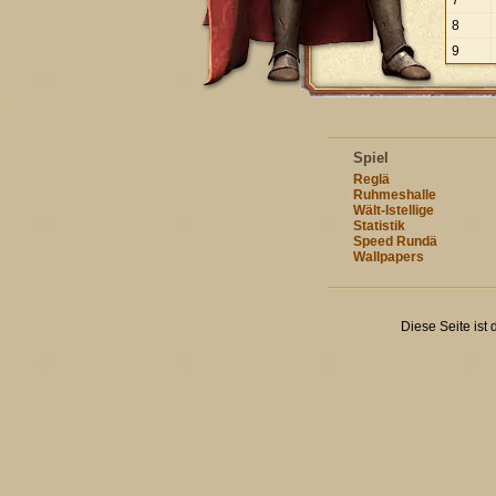
7
8
9
Spiel
Reglä
Ruhmeshalle
Wält-Istellige
Statistik
Speed Rundä
Wallpapers
Diese Seite ist