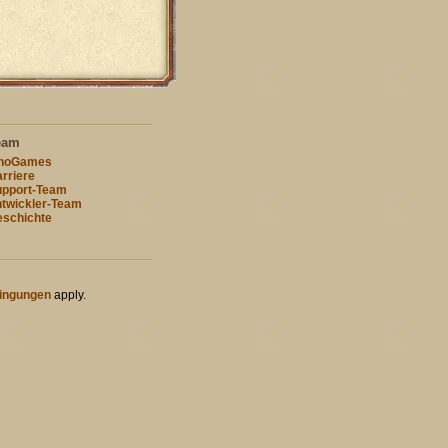
eam
nnoGames
rriere
pport-Team
twickler-Team
schichte
ingungen
apply.