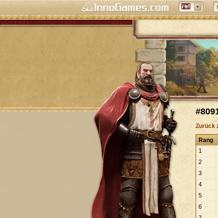
#809
Zurück 
Rang
1
2
3
4
5
6