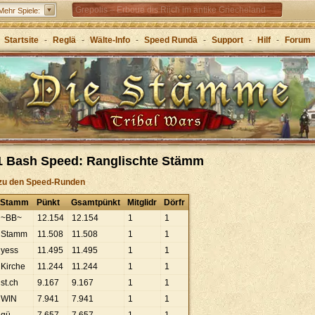
Grepolis – Erboue dis Riich im antike Griecheland
Mehr Spiele:
Startsite
-
Reglä
-
Wälte-Info
-
Speed Rundä
-
Support
-
Hilf
-
Forum
1 Bash Speed: Ranglischte Stämm
zu den Speed-Runden
Stamm
Pünkt
Gsamtpünkt
Mitglidr
Dörfr
~BB~
12
.
154
12
.
154
1
1
Stamm
11
.
508
11
.
508
1
1
yess
11
.
495
11
.
495
1
1
Kirche
11
.
244
11
.
244
1
1
st.ch
9
.
167
9
.
167
1
1
WIN
7
.
941
7
.
941
1
1