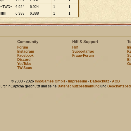
qü
7
.
657
7
.
657
1
1
~TWD~
6
.
924
6
.
924
1
1
IIIIII
6
.
388
6
.
388
1
1
Community
Hilf & Support
T
Forum
Hilf
I
Instagram
Supportafrag
Ka
Facebook
Frage-Forum
Su
Discord
En
YouTube
Ge
TW Stats
© 2003 - 2026
InnoGames GmbH
·
Impressum
·
Dateschutz
·
AGB
 durch hCaptcha geschützt und seine
Datenschutzbestimmung
und
Geschäftsbed