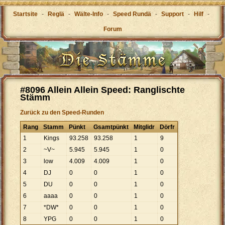
Startsite
-
Reglä
-
Wälte-Info
-
Speed Rundä
-
Support
-
Hilf
-
Forum
#8096 Allein Allein Speed: Ranglischte
Stämm
Zurück zu den Speed-Runden
Rang
Stamm
Pünkt
Gsamtpünkt
Mitglidr
Dörfr
1
Kings
93
.
258
93
.
258
1
9
2
~V~
5
.
945
5
.
945
1
0
3
low
4
.
009
4
.
009
1
0
4
DJ
0
0
1
0
5
DU
0
0
1
0
6
aaaa
0
0
1
0
7
*DW*
0
0
1
0
8
YPG
0
0
1
0