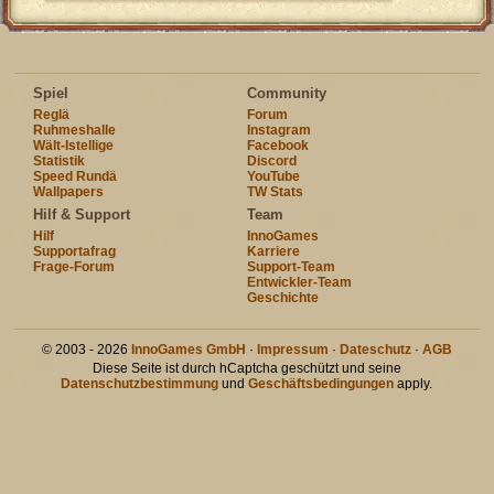
Spiel
Community
Reglä
Forum
Ruhmeshalle
Instagram
Wält-Istellige
Facebook
Statistik
Discord
Speed Rundä
YouTube
Wallpapers
TW Stats
Hilf & Support
Team
Hilf
InnoGames
Supportafrag
Karriere
Frage-Forum
Support-Team
Entwickler-Team
Geschichte
© 2003 - 2026
InnoGames GmbH
·
Impressum
·
Dateschutz
·
AGB
Diese Seite ist durch hCaptcha geschützt und seine
Datenschutzbestimmung
und
Geschäftsbedingungen
apply.