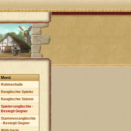
Menü
Ruhmeshalle
Ranglischte Spieler
Ranglischte Stämm
Spielerranglischte -
Besiegti Gegner
Stammesranglischte
- Besiegti Gegner
Wältcharte