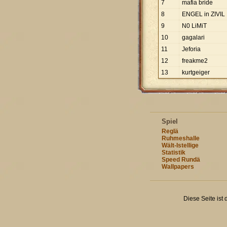
7
mafia bride
8
ENGEL in ZIVIL
9
N0 LiMiT
10
gagalari
11
Jeforia
12
freakme2
13
kurtgeiger
Spiel
Reglä
Ruhmeshalle
Wält-Istellige
Statistik
Speed Rundä
Wallpapers
Diese Seite ist