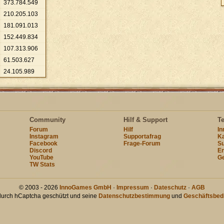
373
.
784
.
549
210
.
205
.
103
181
.
091
.
013
152
.
449
.
834
107
.
313
.
906
61
.
503
.
627
24
.
105
.
989
Community
Hilf & Support
T
Forum
Hilf
I
Instagram
Supportafrag
Ka
Facebook
Frage-Forum
Su
Discord
En
YouTube
Ge
TW Stats
© 2003 - 2026
InnoGames GmbH
·
Impressum
·
Dateschutz
·
AGB
 durch hCaptcha geschützt und seine
Datenschutzbestimmung
und
Geschäftsbed