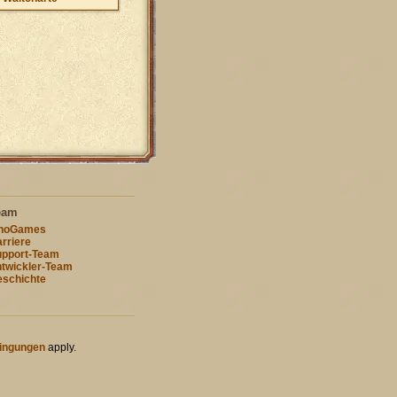
eam
nnoGames
rriere
pport-Team
twickler-Team
schichte
ingungen
apply.