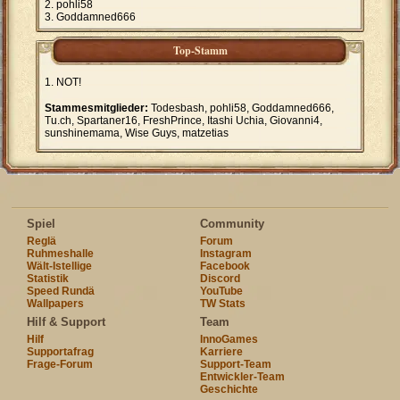
pohli58
Goddamned666
Top-Stamm
NOT!
Stammesmitglieder:
Todesbash, pohli58, Goddamned666,
Tu.ch, Spartaner16, FreshPrince, Itashi Uchia, Giovanni4,
sunshinemama, Wise Guys, matzetias
Spiel
Community
Reglä
Forum
Ruhmeshalle
Instagram
Wält-Istellige
Facebook
Statistik
Discord
Speed Rundä
YouTube
Wallpapers
TW Stats
Hilf & Support
Team
Hilf
InnoGames
Supportafrag
Karriere
Frage-Forum
Support-Team
Entwickler-Team
Geschichte