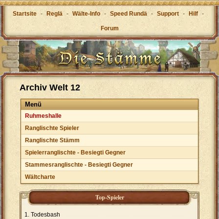
Startsite
-
Reglä
-
Wälte-Info
-
Speed Rundä
-
Support
-
Hilf
-
Forum
Archiv Welt 12
Menü
Ruhmeshalle
Ranglischte Spieler
Ranglischte Stämm
Spielerranglischte - Besiegti Gegner
Stammesranglischte - Besiegti Gegner
Wältcharte
Top-Spieler
Todesbash