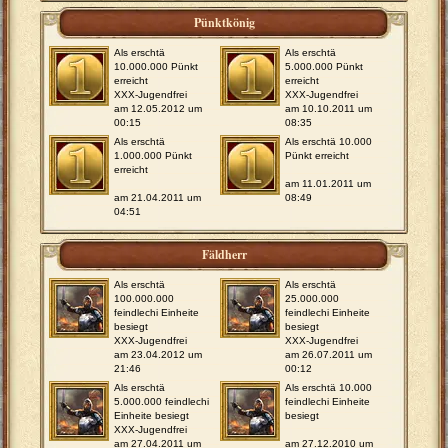
Pünktkönig
Als erschtä
Als erschtä
10.000.000 Pünkt
5.000.000 Pünkt
erreicht
erreicht
XXX-Jugendfrei
XXX-Jugendfrei
am 12.05.2012 um
am 10.10.2011 um
00:15
08:35
Als erschtä
Als erschtä 10.000
1.000.000 Pünkt
Pünkt erreicht
erreicht
am 11.01.2011 um
am 21.04.2011 um
08:49
04:51
Fäldherr
Als erschtä
Als erschtä
100.000.000
25.000.000
feindlechi Einheite
feindlechi Einheite
besiegt
besiegt
XXX-Jugendfrei
XXX-Jugendfrei
am 23.04.2012 um
am 26.07.2011 um
21:46
00:12
Als erschtä
Als erschtä 10.000
5.000.000 feindlechi
feindlechi Einheite
Einheite besiegt
besiegt
XXX-Jugendfrei
am 27.04.2011 um
am 27.12.2010 um