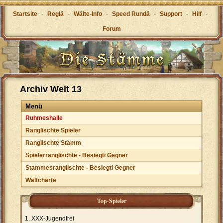
Startsite
-
Reglä
-
Wälte-Info
-
Speed Rundä
-
Support
-
Hilf
-
Forum
Archiv Welt 13
Menü
Ruhmeshalle
Ranglischte Spieler
Ranglischte Stämm
Spielerranglischte - Besiegti Gegner
Stammesranglischte - Besiegti Gegner
Wältcharte
Top-Spieler
XXX-Jugendfrei