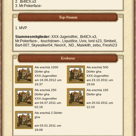
.Bi4tCh.x3
Mr.Pokerface-
Top-Stamm
MVP
Stammesmitglieder:
XXX-Jugendfrei, .Bi4tCh.x3,
Mr.Pokerface-, -touchdown-, LiquidIce, Uvix, lord s23, Simbeli,
Bart-007, Skywalker04, NeonX, .ND., Malekith, zebu, Freshi23
Eroberer
Als erschtä 1000
Als erschtä 500
Dörfer gha
Dörfer gha
XXX-Jugendfrei
XXX-Jugendfrei
am 16.06.2012 um
am 23.10.2011 um
16:37
19:04
Als erschtä 250
Als erschtä 100
Dörfer gha
Dörfer gha
XXX-Jugendfrei
am 04.07.2011 um
am 20.04.2011 um
02:18
12:10
Als erschtä 2 Dörfer
gha
am 03.01.2011 um
19:09