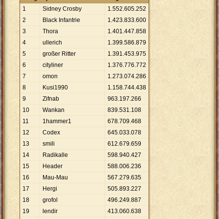
1
Sidney Crosby
1
.
552
.
605
.
252
2
Black Infantrie
1
.
423
.
833
.
600
3
Thora
1
.
401
.
447
.
858
4
ullerich
1
.
399
.
586
.
879
5
großer Ritter
1
.
391
.
453
.
975
6
cityliner
1
.
376
.
776
.
772
7
omon
1
.
273
.
074
.
286
8
Kusi1990
1
.
158
.
744
.
438
9
Zifnab
963
.
197
.
266
10
Wankan
839
.
531
.
108
11
1hammer1
678
.
709
.
468
12
Codex
645
.
033
.
078
13
smili
612
.
679
.
659
14
Radikalle
598
.
940
.
427
15
Header
588
.
006
.
236
16
Mau-Mau
567
.
279
.
635
17
Hergi
505
.
893
.
227
18
grofol
496
.
249
.
887
19
lendir
413
.
060
.
638