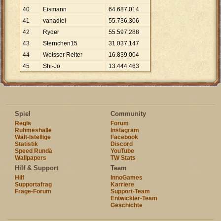
40
Eismann
64
.
687
.
014
41
vanadiel
55
.
736
.
306
42
Ryder
55
.
597
.
288
43
Sternchen15
31
.
037
.
147
44
Weisser Reiter
16
.
839
.
004
45
Shi-Jo
13
.
444
.
463
Spiel
Community
Reglä
Forum
Ruhmeshalle
Instagram
Wält-Istellige
Facebook
Statistik
Discord
Speed Rundä
YouTube
Wallpapers
TW Stats
Hilf & Support
Team
Hilf
InnoGames
Supportafrag
Karriere
Frage-Forum
Support-Team
Entwickler-Team
Geschichte