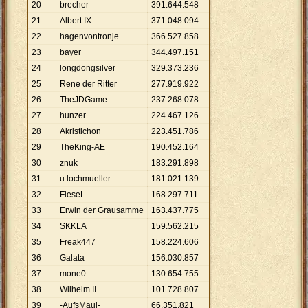
20
brecher
391
.
644
.
548
21
Albert IX
371
.
048
.
094
22
hagenvontronje
366
.
527
.
858
23
bayer
344
.
497
.
151
24
longdongsilver
329
.
373
.
236
25
Rene der Ritter
277
.
919
.
922
26
TheJDGame
237
.
268
.
078
27
hunzer
224
.
467
.
126
28
Akristichon
223
.
451
.
786
29
TheKing-AE
190
.
452
.
164
30
znuk
183
.
291
.
898
31
u.lochmueller
181
.
021
.
139
32
FieseL
168
.
297
.
711
33
Erwin der Grausamme
163
.
437
.
775
34
SKKLA
159
.
562
.
215
35
Freak447
158
.
224
.
606
36
Galata
156
.
030
.
857
37
mone0
130
.
654
.
755
38
Wilhelm II
101
.
728
.
807
39
-AufsMaul-
66
.
351
.
821