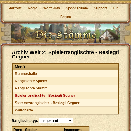
Startsite
-
Reglä
-
Wälte-Info
-
Speed Rundä
-
Support
-
Hilf
-
Forum
Archiv Welt 2: Spielerranglischte - Besiegti
Gegner
Menü
Ruhmeshalle
Ranglischte Spieler
Ranglischte Stämm
Spielerranglischte - Besiegti Gegner
Stammesranglischte - Besiegti Gegner
Wältcharte
Ranglischtetyp:
Rang
Spieler
Insgesamt