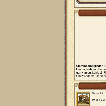
Stammesmitglieder:
S
Huana, Nebula Shaman,
garrylarson, könig11, 
Grizzly Adams, Darkeng
Als erschtä 
am 16.01.20