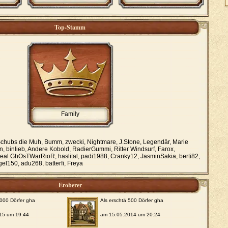
Top-Stamm
Family
chubs die Muh, Bumm, zwecki, Nightmare, J.Stone, Legendär, Marie
 binlieb, Andere Kobold, RadierGummi, Ritter Windsurf, Farox,
Real GhOsTWarRioR, haslital, padi1988, Cranky12, JasminSakia, berti82,
el150, adu268, batterfi, Freya
Eroberer
1000 Dörfer gha
Als erschtä 500 Dörfer gha
15 um 19:44
am 15.05.2014 um 20:24