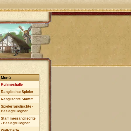
Menü
Ruhmeshalle
Ranglischte Spieler
Ranglischte Stämm
Spielerranglischte -
Besiegti Gegner
Stammesranglischte
- Besiegti Gegner
Wältcharte