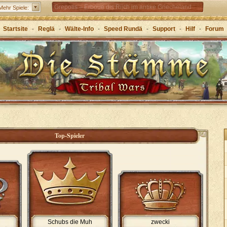
Grepolis – Erboue dis Riich im antike Griecheland
Mehr Spiele:
Startsite
-
Reglä
-
Wälte-Info
-
Speed Rundä
-
Support
-
Hilf
-
Forum
Top-Spieler
Schubs die Muh
zwecki