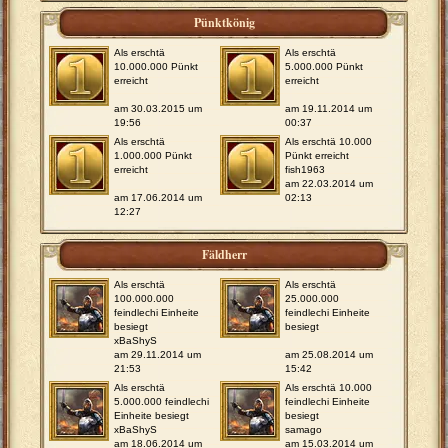
Pünktkönig
Als erschtä
Als erschtä
10.000.000 Pünkt
5.000.000 Pünkt
erreicht
erreicht
am 30.03.2015 um
am 19.11.2014 um
19:56
00:37
Als erschtä
Als erschtä 10.000
1.000.000 Pünkt
Pünkt erreicht
erreicht
fish1963
am 22.03.2014 um
am 17.06.2014 um
02:13
12:27
Fäldherr
Als erschtä
Als erschtä
100.000.000
25.000.000
feindlechi Einheite
feindlechi Einheite
besiegt
besiegt
xBaShyS
am 29.11.2014 um
am 25.08.2014 um
21:53
15:42
Als erschtä
Als erschtä 10.000
5.000.000 feindlechi
feindlechi Einheite
Einheite besiegt
besiegt
xBaShyS
samago
am 18.06.2014 um
am 15.03.2014 um