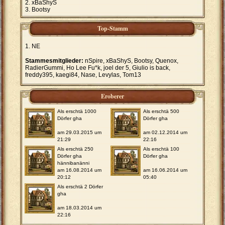
xBaShyS
Bootsy
Top-Stamm
NE
Stammesmitglieder:
nSpire, xBaShyS, Bootsy, Quenox,
RadierGummi, Ho Lee Fu*k, joel der 5, Giulio is back,
freddy395, kaegi84, Nase, Levylas, Tom13
Eroberer
Als erschtä 1000
Als erschtä 500
Dörfer gha
Dörfer gha
am 29.03.2015 um
am 02.12.2014 um
21:29
22:16
Als erschtä 250
Als erschtä 100
Dörfer gha
Dörfer gha
hännibanänni
am 16.08.2014 um
am 16.06.2014 um
20:12
05:40
Als erschtä 2 Dörfer
gha
am 18.03.2014 um
22:16