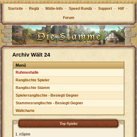
Startsite
-
Reglä
-
Wälte-Info
-
Speed Rundä
-
Support
-
Hilf
-
Forum
Archiv Wält 24
Menü
Ruhmeshalle
Ranglischte Spieler
Ranglischte Stämm
Spielerranglischte - Besiegti Gegner
Stammesranglischte - Besiegti Gegner
Wältcharte
Top-Spieler
nSpire