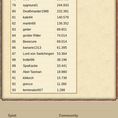
79
sygmund1
244
.
933
80
Deathmaster1988
232
.
391
81
kate94
140
.
579
82
martin68
136
.
352
83
geiter
89
.
651
84
großer Ritter
74
.
014
85
Besecure
69
.
014
86
banane1313
61
.
395
87
Lord von Switchingen
53
.
364
88
trottel96
38
.
196
89
SpaKacke
33
.
441
90
Abel Tasman
18
.
980
91
kilikoch
15
.
736
92
grecco
11
.
380
93
terminator007
1
.
288
Spiel
Community