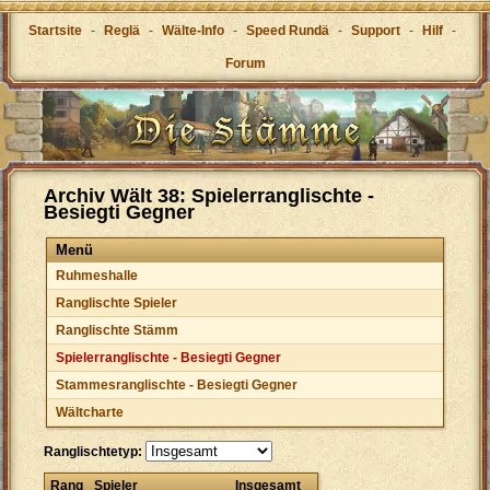
Startsite
-
Reglä
-
Wälte-Info
-
Speed Rundä
-
Support
-
Hilf
-
Forum
Archiv Wält 38: Spielerranglischte -
Besiegti Gegner
Menü
Ruhmeshalle
Ranglischte Spieler
Ranglischte Stämm
Spielerranglischte - Besiegti Gegner
Stammesranglischte - Besiegti Gegner
Wältcharte
Ranglischtetyp:
Rang
Spieler
Insgesamt