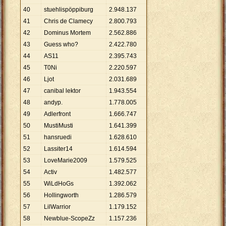
40
stuehlispöppiburg
2
.
948
.
137
41
Chris de Clamecy
2
.
800
.
793
42
Dominus Mortem
2
.
562
.
886
43
Guess who?
2
.
422
.
780
44
AS11
2
.
395
.
743
45
T0Ni
2
.
220
.
597
46
Ljot
2
.
031
.
689
47
canibal lektor
1
.
943
.
554
48
andyp.
1
.
778
.
005
49
Adlerfront
1
.
666
.
747
50
MustiMusti
1
.
641
.
399
51
hansruedi
1
.
628
.
610
52
Lassiter14
1
.
614
.
594
53
LoveMarie2009
1
.
579
.
525
54
Activ
1
.
482
.
577
55
WiLdHoGs
1
.
392
.
062
56
Hollingworth
1
.
286
.
579
57
LilWarrior
1
.
179
.
152
58
Newblue-ScopeZz
1
.
157
.
236