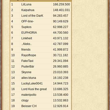
1
LilLuna
166
.
259
.
500
2
Kaipahua
148
.
401
.
031
3
Lord of the DarK
94
.
283
.
457
4
OFF-line-
90
.
149
.
629
5
Supkos
62
.
998
.
227
6
EUPHORlA
44
.
700
.
560
7
Linkheit
43
.
971
.
132
8
..Aleks..
42
.
787
.
099
9
friends
41
.
999
.
872
10
Rayofhope
30
.
711
.
182
11
FakeTaxi
29
.
341
.
094
12
PuderBär
26
.
960
.
885
13
Skyone
23
.
010
.
393
14
alles bluna
16
.
192
.
238
15
LuckyLuke0041
14
.
944
.
723
16
Lord Kusi the great
13
.
686
.
325
17
materipollo
13
.
538
.
400
18
clogy
13
.
532
.
863
19
Beisser CH
12
.
926
.
914