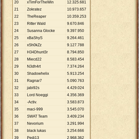
20
xTimForTheWin
12
.
325
.
681
21
Zokratez
10
.
973
.
657
22
TheReaper
10
.
359
.
253
23
Ritter Wald
9
.
670
.
846
24
Susanna Glocke
9
.
397
.
950
25
xBaShyS
9
.
264
.
461
26
xSh0kZz
9
.
127
.
788
27
H34Dhunt3r
8
.
794
.
850
28
Miecd22
8
.
583
.
454
29
N3dh4rt
7
.
374
.
264
30
Shadowhelix
5
.
913
.
254
31
Ragnar7
5
.
090
.
763
32
jabi92s
4
.
429
.
024
33
Lord Noeggi
4
.
356
.
369
34
-Activ.
3
.
583
.
873
35
maci-999
3
.
545
.
070
36
SWAT Team
3
.
409
.
234
37
Nevorium
3
.
291
.
994
38
black lukas
3
.
254
.
666
39
Pedi13
2
.
968
.
362