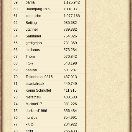
59
bama
1
.
125
.
942
60
Boomjang1309
1
.
118
.
173
61
korinscho
1
.
077
.
168
62
Beijing
985
.
682
63
utanner
789
.
882
64
Sammuel
754
.
826
65
gedigejan
731
.
369
66
mrdanos
573
.
284
67
Thömi
570
.
842
68
FG-7
543
.
198
69
haslital
501
.
287
70
Teilnehmer 0815
487
.
013
71
scaniafreak
449
.
749
72
König Schnüffel
411
.
915
73
Nerathzul
408
.
683
74
Mickael17
381
.
226
75
darklord1996
356
.
484
76
nuntius
354
.
991
77
xKito
284
.
922
78
nr99
256
.
433