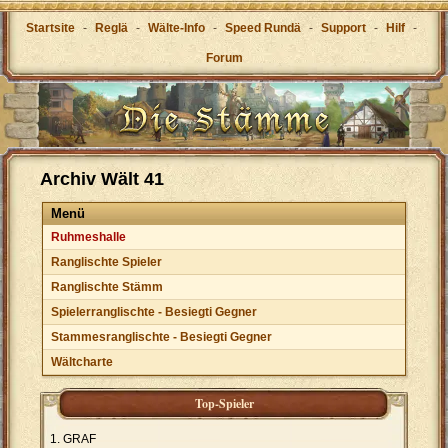
Startsite
-
Reglä
-
Wälte-Info
-
Speed Rundä
-
Support
-
Hilf
-
Forum
Archiv Wält 41
Menü
Ruhmeshalle
Ranglischte Spieler
Ranglischte Stämm
Spielerranglischte - Besiegti Gegner
Stammesranglischte - Besiegti Gegner
Wältcharte
Top-Spieler
GRAF