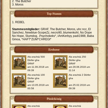
The Butcher
Moros
Top-Stamm
REBEL
Stammesmitglieder:
GRAF, The Butcher, Moros, uhc ncc, El
Sanchez, Newblue-ScopeZz, necro90, blumenkohl, No Dope
No Hope, Slumdog, .Psychokeks*, iAmKerbyy, padi1988, Baba
Gmoa, *HAFT*ZUM*CHREGI*
Eroberer
Als erschtä 500
Als erschtä 250
Dörfer gha
Dörfer gha
GRAF
GRAF
am 11.09.2018 um
am 29.06.2018 um
09:39
11:14
Als erschtä 100
Als erschtä 2 Dörfer
Dörfer gha
gha
GRAF
am 13.05.2018 um
am 25.02.2018 um
00:58
09:39
Pünktkönig
Als erschtä
Als erschtä