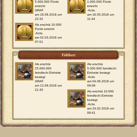
5.000.000 Pünkt
1.000.000 Pünkt
erreicht
erreicht
GRAF
-Activ.
am 18.09.2018 um
am 16.05.2018 um
22:32
11:44
Als erschtä 10.000
Pünkt erreicht
-Activ.
am 02.03.2018 um
07:01
Fäldherr
Als erschtä
Als erschtä
25.000.000
5.000.000 feindlechi
feindlechi Einheite
Einheite besiegt
besiegt
-Activ.
GRAF
am 04.06.2018 um
am 12.09.2018 um
09:06
21:35
Als erschtä 10.000
feindlechi Einheite
besiegt
-Activ.
am 24.02.2018 um
09:41