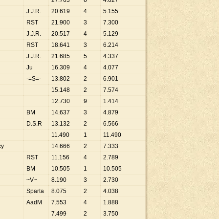
27
.
763
6
4
.
627
J.J.R.
20
.
619
4
5
.
155
RST
21
.
900
3
7
.
300
J.J.R.
20
.
517
4
5
.
129
RST
18
.
641
3
6
.
214
J.J.R.
21
.
685
5
4
.
337
Ju
16
.
309
4
4
.
077
-=S=-
13
.
802
2
6
.
901
15
.
148
2
7
.
574
12
.
730
9
1
.
414
BM
14
.
637
3
4
.
879
D.S.R
13
.
132
2
6
.
566
11
.
490
1
11
.
490
cy
14
.
666
2
7
.
333
RST
11
.
156
4
2
.
789
BM
10
.
505
1
10
.
505
~V~
8
.
190
3
2
.
730
Sparta
8
.
075
2
4
.
038
AadM
7
.
553
4
1
.
888
7
.
499
2
3
.
750