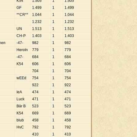
K54
1
.
505
1
1
.
505
GF
1
.
499
1
1
.
499
**CR**
1
.
044
1
1
.
044
1
.
232
1
1
.
232
UN
1
.
513
1
1
.
513
CH-P
1
.
403
1
1
.
403
hen
-47-
982
1
982
HeroIn
779
1
779
-47-
684
1
684
K54
606
1
606
704
1
704
wEEd
754
1
754
922
1
922
IeA
474
1
474
Luck
471
1
471
Bär B
523
1
523
K54
669
1
669
blub
458
1
458
HvC
792
1
792
410
1
410