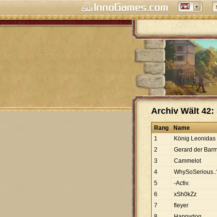
Archiv Wält 42:
Rang
Name
1
König Leonidas
2
Gerard der Bar
3
Cammelot
4
WhySoSerious..
5
-Activ.
6
xSh0kZz
7
fleyer
8
Happydog