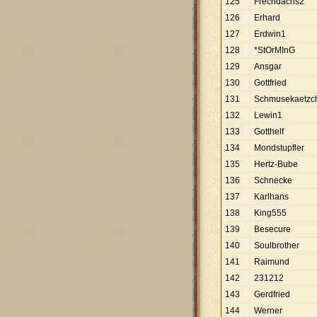
125
Frechdachs2
126
Erhard
127
Erdwin1
128
*StOrMInG
129
Ansgar
130
Gottfried
131
Schmusekaetzc
132
Lewin1
133
Gotthelf
134
Mondstupfler
135
Hertz-Bube
136
Schnecke
137
Karlhans
138
King555
139
Besecure
140
Soulbrother
141
Raimund
142
231212
143
Gerdfried
144
Werner