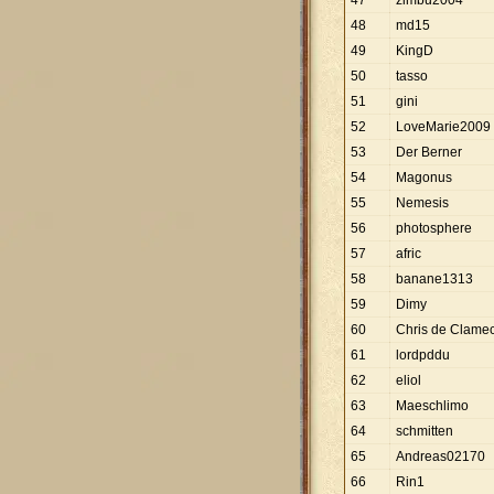
47
zimbu2004
48
md15
49
KingD
50
tasso
51
gini
52
LoveMarie2009
53
Der Berner
54
Magonus
55
Nemesis
56
photosphere
57
afric
58
banane1313
59
Dimy
60
Chris de Clame
61
lordpddu
62
eliol
63
Maeschlimo
64
schmitten
65
Andreas02170
66
Rin1