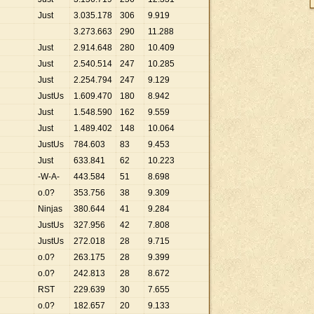
Just
3
.
035
.
178
306
9
.
919
3
.
273
.
663
290
11
.
288
Just
2
.
914
.
648
280
10
.
409
Just
2
.
540
.
514
247
10
.
285
Just
2
.
254
.
794
247
9
.
129
JustUs
1
.
609
.
470
180
8
.
942
Just
1
.
548
.
590
162
9
.
559
Just
1
.
489
.
402
148
10
.
064
JustUs
784
.
603
83
9
.
453
Just
633
.
841
62
10
.
223
-W-A-
443
.
584
51
8
.
698
o.0?
353
.
756
38
9
.
309
Ninjas
380
.
644
41
9
.
284
JustUs
327
.
956
42
7
.
808
JustUs
272
.
018
28
9
.
715
o.0?
263
.
175
28
9
.
399
o.0?
242
.
813
28
8
.
672
RST
229
.
639
30
7
.
655
o.0?
182
.
657
20
9
.
133