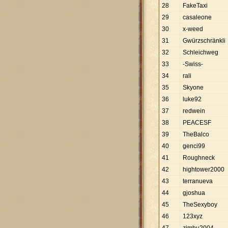
28
FakeTaxi
29
casaleone
30
x-weed
31
Gwürzschränkli
32
Schleichweg
33
-Swiss-
34
rali
35
Skyone
36
luke92
37
redwein
38
PEACESF
39
TheBalco
40
genci99
41
Roughneck
42
hightower2000
43
terranueva
44
gjoshua
45
TheSexyboy
46
123xyz