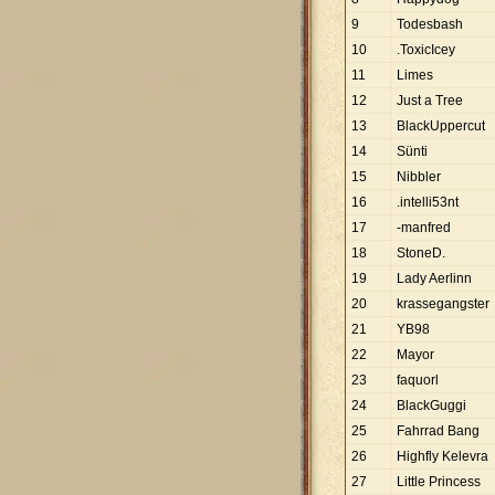
9
Todesbash
10
.ToxicIcey
11
Limes
12
Just a Tree
13
BlackUppercut
14
Sünti
15
Nibbler
16
.intelli53nt
17
-manfred
18
StoneD.
19
Lady Aerlinn
20
krassegangster
21
YB98
22
Mayor
23
faquorl
24
BlackGuggi
25
Fahrrad Bang
26
Highfly Kelevra
27
Little Princess