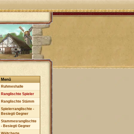
Menü
Ruhmeshalle
Ranglischte Spieler
Ranglischte Stämm
Spielerranglischte -
Besiegti Gegner
Stammesranglischte
- Besiegti Gegner
Wältcharte