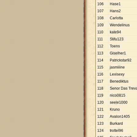
106
Hase1
107
Hans2
108
Carlotta
109
Wendelinus
110
kate94
111
Stifu123
112
Toens
113
Giselher1
114
Patrickstar92
115
jasmiiine
116
Lexisexy
117
Benediktus
118
Senor Das Trev
119
nico0815
120
seele1000
121
Kruno
122
Avalon1405
123
Burkard
124
trottel96