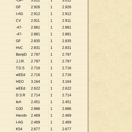
-OP-
3
.
012
1
3
.
012
GF
2
.
926
1
2
.
926
I-AG
2
.
912
1
2
.
912
CV
2
.
911
1
2
.
911
-47-
2
.
881
1
2
.
881
-47-
2
.
881
1
2
.
881
GF
2
.
835
1
2
.
835
HvC
2
.
831
1
2
.
831
BenjiD
2
.
797
1
2
.
797
J.J.R.
2
.
797
1
2
.
797
T.D.S
2
.
716
1
2
.
716
wEEd
2
.
716
1
2
.
716
HEO
3
.
164
1
3
.
164
wEEd
2
.
622
1
2
.
622
D.S.R
2
.
714
1
2
.
714
IeA
2
.
451
1
2
.
451
OJD
2
.
886
1
2
.
886
HeroIn
2
.
469
1
2
.
469
I-AG
2
.
469
1
2
.
469
K54
2
.
677
1
2
.
677