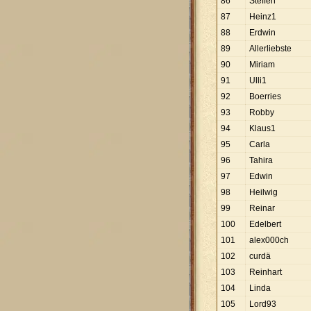
86
Steffen
87
Heinz1
88
Erdwin
89
Allerliebste
90
Miriam
91
Ulli1
92
Boerries
93
Robby
94
Klaus1
95
Carla
96
Tahira
97
Edwin
98
Heilwig
99
Reinar
100
Edelbert
101
alex000ch
102
curdä
103
Reinhart
104
Linda
105
Lord93