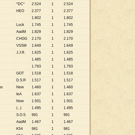
*DC*
2
.
524
1
2
.
524
HEO
2
.
377
1
2
.
377
1
.
802
1
1
.
802
Luck
1
.
745
1
1
.
745
AadM
1
.
829
1
1
.
829
CHGG
2
.
170
1
2
.
170
VSSM
1
.
649
1
1
.
649
J.J.R.
1
.
625
1
1
.
625
1
.
485
1
1
.
485
1
.
793
1
1
.
793
GOT
1
.
518
1
1
.
518
D.S.R
1
.
517
1
1
.
517
as
New
1
.
460
1
1
.
460
IeA
1
.
637
1
1
.
637
New
1
.
501
1
1
.
501
(...)
1
.
495
1
1
.
495
S.O.S
991
1
991
AadM
1
.
467
1
1
.
467
K54
981
1
981