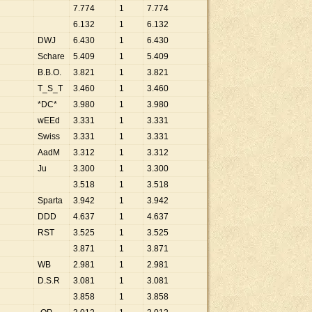
7
.
774
1
7
.
774
6
.
132
1
6
.
132
DWJ
6
.
430
1
6
.
430
Schare
5
.
409
1
5
.
409
B.B.O.
3
.
821
1
3
.
821
T_S_T
3
.
460
1
3
.
460
*DC*
3
.
980
1
3
.
980
wEEd
3
.
331
1
3
.
331
Swiss
3
.
331
1
3
.
331
AadM
3
.
312
1
3
.
312
Ju
3
.
300
1
3
.
300
3
.
518
1
3
.
518
Sparta
3
.
942
1
3
.
942
DDD
4
.
637
1
4
.
637
RST
3
.
525
1
3
.
525
3
.
871
1
3
.
871
WB
2
.
981
1
2
.
981
D.S.R
3
.
081
1
3
.
081
3
.
858
1
3
.
858