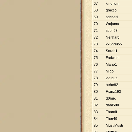
67
king tom
68
grecco
69
schneiti
70
Wojama
71
sepli97
72
Neithard
73
xxShrekxx
74
Sarah1
75
Freiwald
76
Mario1
77
Migo
78
vidibus
79
hehe92
80
Franz193
81
d0me.
82
dani590
83
Thoralf
84
Thor49
85
MustiMusti