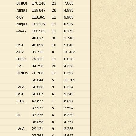
JustUs
176
.
248
23
7
.
663
Ninjas
139
.
847
28
4
.
995
o.0?
118
.
865
12
9
.
905
Ninjas
102
.
229
12
8
.
519
-W-A-
100
.
505
12
8
.
375
98
.
637
36
2
.
740
RST
90
.
859
18
5
.
048
o.0?
83
.
711
8
10
.
464
BBBB
79
.
315
12
6
.
610
~V~
84
.
758
20
4
.
238
JustUs
76
.
768
12
6
.
397
58
.
844
5
11
.
769
-W-A-
56
.
828
9
6
.
314
RST
56
.
067
6
9
.
345
J.J.R.
42
.
677
7
6
.
097
37
.
972
5
7
.
594
Ju
37
.
376
6
6
.
229
38
.
058
8
4
.
757
-W-A-
29
.
121
9
3
.
236