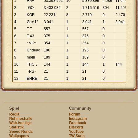
1
RAV
53
.
398
.
991
10
5
.
339
.
899
4
.
586
11
.
644
2
-GO-
3
.
433
.
032
2
1
.
716
.
516
304
11
.
293
3
KOR
22
.
231
8
2
.
779
9
2
.
470
4
Gre*1*
3
.
041
1
3
.
041
1
3
.
041
5
T.E
557
1
557
0
6
T-43
375
1
375
0
7
~VIP~
354
1
354
0
8
Undead
196
1
196
0
9
moin
189
1
189
0
10
THC ,/
144
1
144
1
144
11
~RS~
21
1
21
0
12
EHRE
21
1
21
0
Spiel
Community
Reglä
Forum
Ruhmeshalle
Instagram
Wält-Istellige
Facebook
Statistik
Discord
Speed Rundä
YouTube
Wallpapers
TW Stats