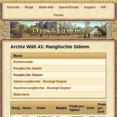
Startsite
-
Reglä
-
Wälte-Info
-
Speed Rundä
-
Support
-
Hilf
-
Forum
Archiv Wält 43: Ranglischte Stämm
Menü
Ruhmeshalle
Ranglischte Spieler
Ranglischte Stämm
Spielerranglischte - Besiegti Gegner
Stammesranglischte - Besiegti Gegner
Wältcharte
Pünkt
Pünkt pro
Rang
Name
Pünkt
Mitglidr
Dörfr
pro
Spieler
Dorf