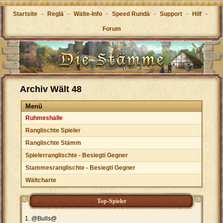
Startsite
-
Reglä
-
Wälte-Info
-
Speed Rundä
-
Support
-
Hilf
-
Forum
Archiv Wält 48
Menü
Ruhmeshalle
Ranglischte Spieler
Ranglischte Stämm
Spielerranglischte - Besiegti Gegner
Stammesranglischte - Besiegti Gegner
Wältcharte
Top-Spieler
@Bulls@