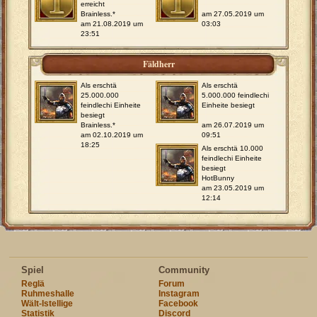
erreicht
Brainless.*
am 27.05.2019 um
am 21.08.2019 um
03:03
23:51
Fäldherr
Als erschtä
Als erschtä
25.000.000
5.000.000 feindlechi
feindlechi Einheite
Einheite besiegt
besiegt
Brainless.*
am 26.07.2019 um
am 02.10.2019 um
09:51
18:25
Als erschtä 10.000
feindlechi Einheite
besiegt
HotBunny
am 23.05.2019 um
12:14
Spiel
Community
Reglä
Forum
Ruhmeshalle
Instagram
Wält-Istellige
Facebook
Statistik
Discord