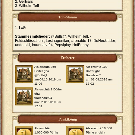
Gertijars
Wilhelm TeII
Top-Stamm
LxG
Stammesmitglieder:
@Bulls@, Wilhelm TeII, -
Feldschlösschen-, Lesthageniker, c.ronaldo-17, DuHecklader,
understift, frauenarzt94, Pepsiplay, HotBunny
Eroberer
Als erschtä 250
Als erschtä 100
Dörfer gha
Dörfer gha
@Bulls@
Brainless.*
am 04.10.2019 um
am 09.08.2019 um
11:06
17:02
Als erschtä 2 Dörfer
gha
frauenarzt94
am 22.05.2019 um
17:31
Pünktkönig
Als erschtä
Als erschtä 10.000
1.000.000 Pünkt
Pünkt erreicht