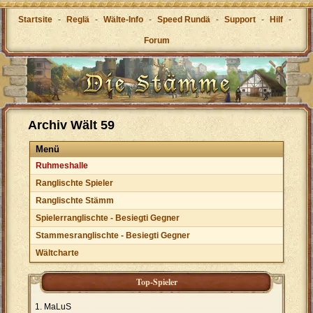
Startsite
-
Reglä
-
Wälte-Info
-
Speed Rundä
-
Support
-
Hilf
-
Forum
Archiv Wält 59
Menü
Ruhmeshalle
Ranglischte Spieler
Ranglischte Stämm
Spielerranglischte - Besiegti Gegner
Stammesranglischte - Besiegti Gegner
Wältcharte
Top-Spieler
MaLuS