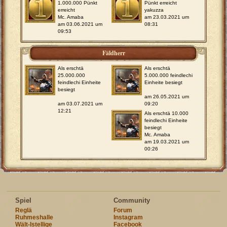
1.000.000 Pünkt
Pünkt erreicht
erreicht
yakuzza
Mc. Amaba
am 23.03.2021 um
am 03.06.2021 um
08:31
09:53
Fäldherr
Als erschtä
Als erschtä
25.000.000
5.000.000 feindlechi
feindlechi Einheite
Einheite besiegt
besiegt
am 26.05.2021 um
am 03.07.2021 um
09:20
12:21
Als erschtä 10.000
feindlechi Einheite
besiegt
Mc. Amaba
am 19.03.2021 um
00:26
Spiel
Community
Reglä
Forum
Ruhmeshalle
Instagram
Wält-Istellige
Facebook