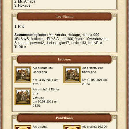
Mc. Amaba
Hokage
Top-Stamm
Rhtl
Stammesmitglieder:
Mc. Amaba, Hokage, maeck-999,
xBaShyS, flokicker, .-ELYSIA-., nolli00, *pain*, löwenherz jun,
Scroodie, power42, dariusu, giani7, lordchilli3, HeLvEtIa-
TuRtLe
Eroberer
Als erschtä 250
Als erschtä 100
Dörfer gha
Dörfer gha
am 04.07.2021 um
am 19.05.2021 um
11:53
23:24
Als erschtä 2 Dörfer
gha
yakuzza
am 20.03.2021 um
02:51
Pünktkönig
Als erschtä
Als erschtä 10.000