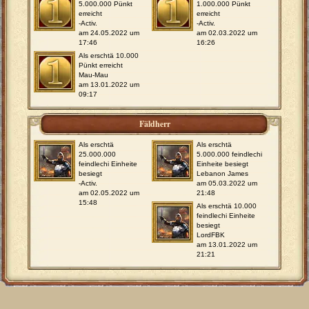
5.000.000 Pünkt
1.000.000 Pünkt
erreicht
erreicht
-Activ.
-Activ.
am 24.05.2022 um
am 02.03.2022 um
17:46
16:26
Als erschtä 10.000
Pünkt erreicht
Mau-Mau
am 13.01.2022 um
09:17
Fäldherr
Als erschtä
Als erschtä
25.000.000
5.000.000 feindlechi
feindlechi Einheite
Einheite besiegt
besiegt
Lebanon James
-Activ.
am 05.03.2022 um
am 02.05.2022 um
21:48
15:48
Als erschtä 10.000
feindlechi Einheite
besiegt
LordFBK
am 13.01.2022 um
21:21