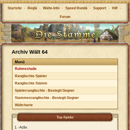
Startsite
-
Reglä
-
Wälte-Info
-
Speed Rundä
-
Support
-
Hilf
-
Forum
Archiv Wält 64
Menü
Ruhmeshalle
Ranglischte Spieler
Ranglischte Stämm
Spielerranglischte - Besiegti Gegner
Stammesranglischte - Besiegti Gegner
Wältcharte
Top-Spieler
-Activ.