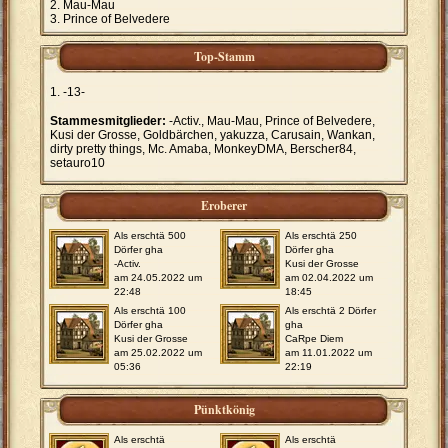
Mau-Mau
Prince of Belvedere
Top-Stamm
-13-
Stammesmitglieder:
-Activ., Mau-Mau, Prince of Belvedere,
Kusi der Grosse, Goldbärchen, yakuzza, Carusain, Wankan,
dirty pretty things, Mc. Amaba, MonkeyDMA, Berscher84,
setauro10
Eroberer
Als erschtä 500
Als erschtä 250
Dörfer gha
Dörfer gha
-Activ.
Kusi der Grosse
am 24.05.2022 um
am 02.04.2022 um
22:48
18:45
Als erschtä 100
Als erschtä 2 Dörfer
Dörfer gha
gha
Kusi der Grosse
CaRpe Diem
am 25.02.2022 um
am 11.01.2022 um
05:36
22:19
Pünktkönig
Als erschtä
Als erschtä