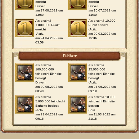
erreicht
erreicht
Draven
Draven
am 27.08.2022 um
am 15.07.2022 um
13:50
14:40
Als erschtä
Als erschtä 10.000
1.000.000 Pünkt
Pünkt erreicht
erreicht
-Activ.
-Activ.
am 09.03.2022 um
am 24.04.2022 um
15:36
03:59
Fäldherr
Als erschtä
Als erschtä
100.000.000
25.000.000
feindlechi Einheite
feindlechi Einheite
besiegt
besiegt
Draven
-Activ.
am 29.08.2022 um
am 04.06.2022 um
00:48
09:19
Als erschtä
Als erschtä 10.000
5.000.000 feindlechi
feindlechi Einheite
Einheite besiegt
besiegt
-Activ.
Sora
am 23.04.2022 um
am 11.03.2022 um
09:16
21:18