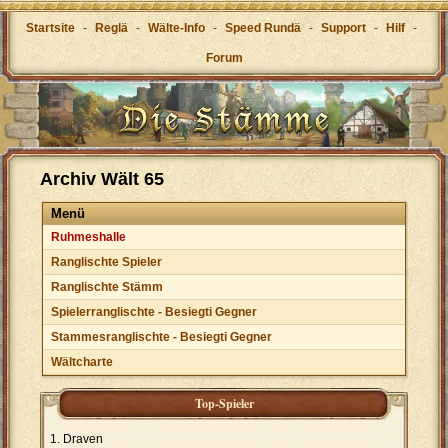
Startsite
-
Reglä
-
Wälte-Info
-
Speed Rundä
-
Support
-
Hilf
-
Forum
Archiv Wält 65
Menü
Ruhmeshalle
Ranglischte Spieler
Ranglischte Stämm
Spielerranglischte - Besiegti Gegner
Stammesranglischte - Besiegti Gegner
Wältcharte
Top-Spieler
Draven