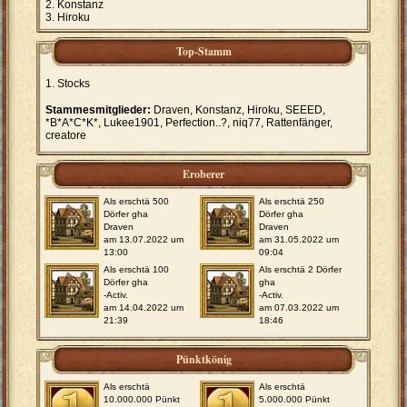
Konstanz
Hiroku
Top-Stamm
Stocks
Stammesmitglieder:
Draven, Konstanz, Hiroku, SEEED,
*B*A*C*K*, Lukee1901, Perfection..?, niq77, Rattenfänger,
creatore
Eroberer
Als erschtä 500
Als erschtä 250
Dörfer gha
Dörfer gha
Draven
Draven
am 13.07.2022 um
am 31.05.2022 um
13:00
09:04
Als erschtä 100
Als erschtä 2 Dörfer
Dörfer gha
gha
-Activ.
-Activ.
am 14.04.2022 um
am 07.03.2022 um
21:39
18:46
Pünktkönig
Als erschtä
Als erschtä
10.000.000 Pünkt
5.000.000 Pünkt