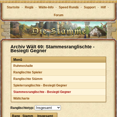
Startsite
-
Reglä
-
Wälte-Info
-
Speed Rundä
-
Support
-
Hilf
-
Forum
Archiv Wält 69: Stammesranglischte -
Besiegti Gegner
Menü
Ruhmeshalle
Ranglischte Spieler
Ranglischte Stämm
Spielerranglischte - Besiegti Gegner
Stammesranglischte - Besiegti Gegner
Wältcharte
Ranglischtetyp:
Rang
Stamm
Insgesamt