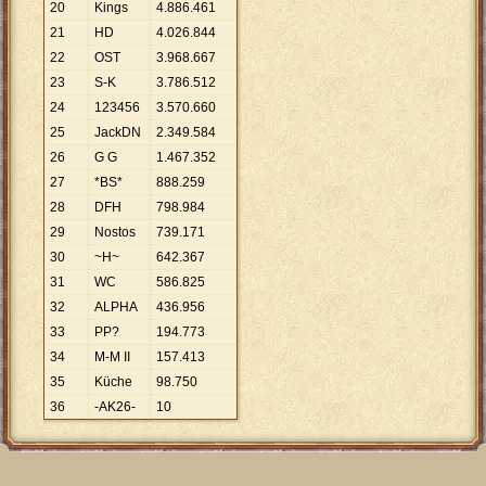
20
Kings
4
.
886
.
461
21
HD
4
.
026
.
844
22
OST
3
.
968
.
667
23
S-K
3
.
786
.
512
24
123456
3
.
570
.
660
25
JackDN
2
.
349
.
584
26
G G
1
.
467
.
352
27
*BS*
888
.
259
28
DFH
798
.
984
29
Nostos
739
.
171
30
~H~
642
.
367
31
WC
586
.
825
32
ALPHA
436
.
956
33
PP?
194
.
773
34
M-M II
157
.
413
35
Küche
98
.
750
36
-AK26-
10