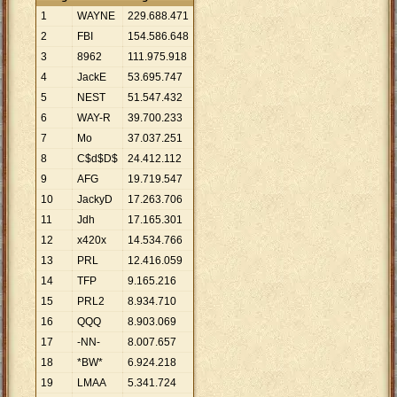
1
WAYNE
229
.
688
.
471
2
FBI
154
.
586
.
648
3
8962
111
.
975
.
918
4
JackE
53
.
695
.
747
5
NEST
51
.
547
.
432
6
WAY-R
39
.
700
.
233
7
Mo
37
.
037
.
251
8
C$d$D$
24
.
412
.
112
9
AFG
19
.
719
.
547
10
JackyD
17
.
263
.
706
11
Jdh
17
.
165
.
301
12
x420x
14
.
534
.
766
13
PRL
12
.
416
.
059
14
TFP
9
.
165
.
216
15
PRL2
8
.
934
.
710
16
QQQ
8
.
903
.
069
17
-NN-
8
.
007
.
657
18
*BW*
6
.
924
.
218
19
LMAA
5
.
341
.
724