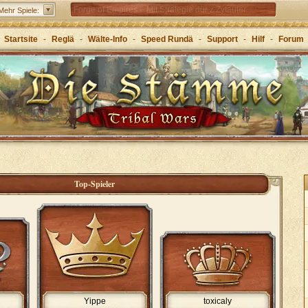
Forge of Empires – Mit Strategie dür z Zytauter
Mehr Spiele:
Startsite
-
Reglä
-
Wälte-Info
-
Speed Rundä
-
Support
-
Hilf
-
Forum
Top-Spieler
Yippe
toxicaly