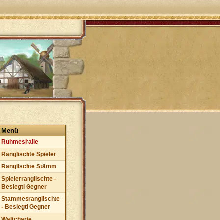
Menü
Ruhmeshalle
Ranglischte Spieler
Ranglischte Stämm
Spielerranglischte -
Besiegti Gegner
Stammesranglischte
- Besiegti Gegner
Wältcharte