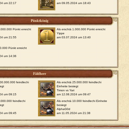
24 um 22:17
am 09.05.2024 um 18:43
Pünktkönig
5.000.000 Pünkt erreicht
Als erschtä 1.000.000 Pünkt erreicht
Yippe
24 um 21:55
am 03.07.2024 um 13:40
10.000 Pünkt erreicht
24 um 14:36
Fäldherr
100.000.000 feindlechi
Als erschtä 25.000.000 feindlechi
iegt
Einheite besiegt
i
Timon vs Yari
24 um 09:15
am 12.08.2024 um 09:47
.000.000 feindlechi
Als erschtä 10.000 feindlechi Einheite
iegt
besiegt
AlphaG0d
24 um 09:45
am 11.05.2024 um 21:38