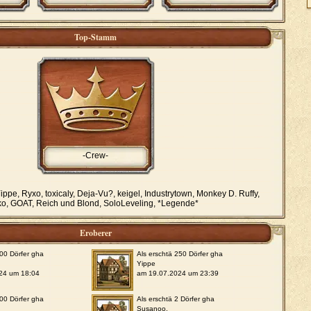
Top-Stamm
-Crew-
ippe, Ryxo, toxicaly, Deja-Vu?, keigel, Industrytown, Monkey D. Ruffy,
ko, GOAT, Reich und Blond, SoloLeveling, *Legende*
Eroberer
500 Dörfer gha
Als erschtä 250 Dörfer gha
Yippe
24 um 18:04
am 19.07.2024 um 23:39
100 Dörfer gha
Als erschtä 2 Dörfer gha
Susanoo.