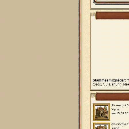
Stammesmitglieder:
Y
Cedi17, .Talahuhn, Ne
Als erschtä 
Yippe
am 15.09.20
Als erschtä 
Yippe