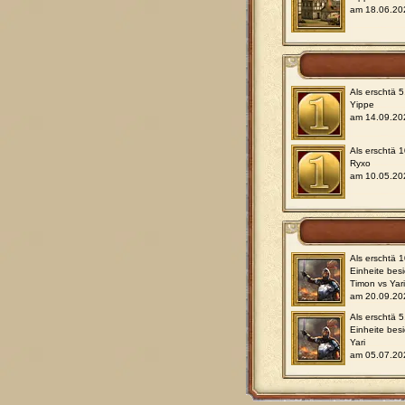
am 18.06.20
Als erschtä 
Yippe
am 14.09.20
Als erschtä 
Ryxo
am 10.05.20
Als erschtä 
Einheite bes
Timon vs Yar
am 20.09.20
Als erschtä 5
Einheite bes
Yari
am 05.07.20