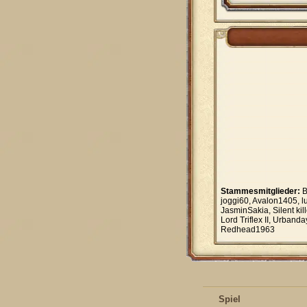
Stammesmitglieder:
B
joggi60, Avalon1405, l
JasminSakia, Silent ki
Lord Triflex II, Urban
Redhead1963
Spiel