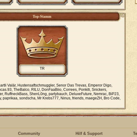
Top-Stamm
TR
artli Valär, Hustensaftschmuggler, Senor Das Trevas, Emperor Digo,
ucas.93, TheBalco, RILU, DonFaaBiio, Correes, Ponkiti, Snickers,
ller, RuffneckBass, ShenL0ng, partybauch, DeluxeFuture, Nemrac, BiP23,
day, paprikaa, sondscha, Mr Krebs777, Ninus, friends, maegeZH, Bro Code,
Community
Hilf & Support
T