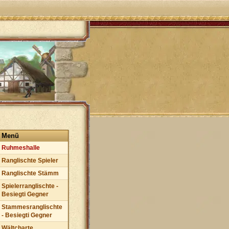
Menü
Ruhmeshalle
Ranglischte Spieler
Ranglischte Stämm
Spielerranglischte -
Besiegti Gegner
Stammesranglischte
- Besiegti Gegner
Wältcharte