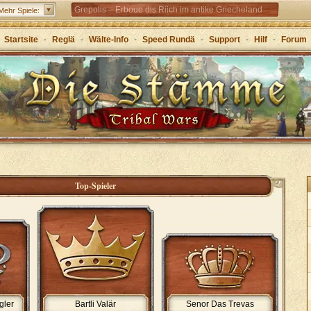
Grepolis – Erboue dis Riich im antike Griecheland
Mehr Spiele:
Startsite
-
Reglä
-
Wälte-Info
-
Speed Rundä
-
Support
-
Hilf
-
Forum
Top-Spieler
gler
Bartli Valär
Senor Das Trevas