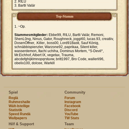
RILU
Bartli Valär
Top-Stamm
~Op.
Stammesmitglieder:
Ebbe99, RILU, Bartli Valär, Remoni,
ShenL0ng, Ninus, Gator, Roughneck, joggi60, lucas.93, creatiiv,
DosenÖffner, .Killer., boss00, Lord91Basti, Sauf König,
schnäbbispienzler, Warzone92, paprikaa, Silent killer,
wasserdemon, Itachi uchiha, Dominus Mortem, *S-Devil*,
Mr.Eichhof, Albert IX, vegetax, Trauma,
abcdefghijklmnopqrstuvw, britt1997, Bro Code, wallerli96,
obelix100, dolcee, Warkill
Spiel
Community
Reglä
Forum
Ruhmeshalle
Instagram
Wält-Istellige
Facebook
Statistik
Discord
Speed Rundä
YouTube
Wallpapers
TW Stats
Hilf & Support
Team