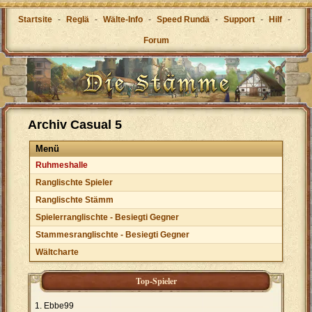
Startsite
-
Reglä
-
Wälte-Info
-
Speed Rundä
-
Support
-
Hilf
-
Forum
Archiv Casual 5
Menü
Ruhmeshalle
Ranglischte Spieler
Ranglischte Stämm
Spielerranglischte - Besiegti Gegner
Stammesranglischte - Besiegti Gegner
Wältcharte
Top-Spieler
Ebbe99