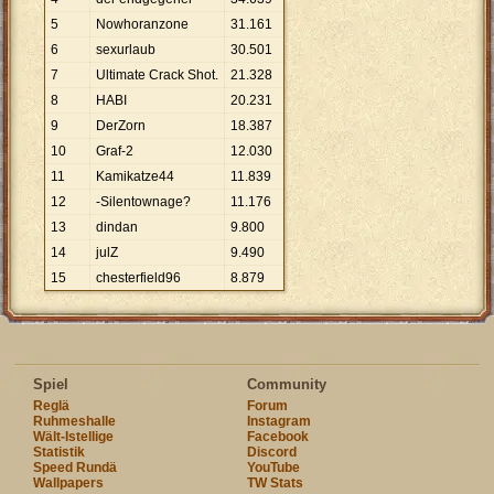
5
Nowhoranzone
31
.
161
6
sexurlaub
30
.
501
7
Ultimate Crack Shot.
21
.
328
8
HABI
20
.
231
9
DerZorn
18
.
387
10
Graf-2
12
.
030
11
Kamikatze44
11
.
839
12
-Silentownage?
11
.
176
13
dindan
9
.
800
14
julZ
9
.
490
15
chesterfield96
8
.
879
Spiel
Community
Reglä
Forum
Ruhmeshalle
Instagram
Wält-Istellige
Facebook
Statistik
Discord
Speed Rundä
YouTube
Wallpapers
TW Stats