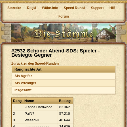
Startsite
-
Reglä
-
Wälte-Info
-
Speed Rundä
-
Support
-
Hilf
-
Forum
#2532 Schöner Abend-SDS: Spieler -
Besiegte Gegner
Zurück zu den Speed-Runden
Ranglischte Art
Als Agrifer
Als Vrteidiger
Insgesamt
Rang
Name
Besiegt
1
-Lance Hardwood.
82
.
362
2
PaiN?
57
.
210
3
Weeed91
40
.
644
4
der endgegener
34
.
639