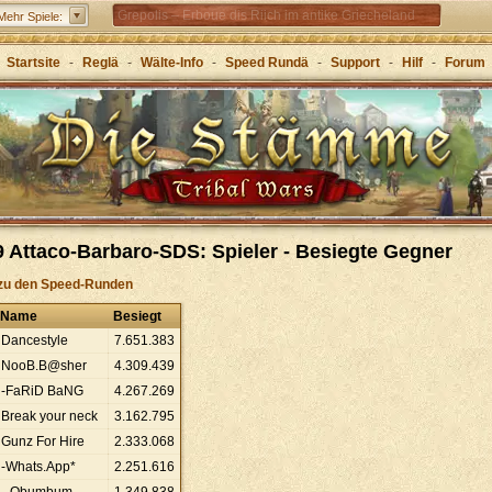
Grepolis – Erboue dis Riich im antike Griecheland
Mehr Spiele:
Startsite
-
Reglä
-
Wälte-Info
-
Speed Rundä
-
Support
-
Hilf
-
Forum
 Attaco-Barbaro-SDS: Spieler - Besiegte Gegner
zu den Speed-Runden
Name
Besiegt
Dancestyle
7
.
651
.
383
NooB.B@sher
4
.
309
.
439
-FaRiD BaNG
4
.
267
.
269
Break your neck
3
.
162
.
795
Gunz For Hire
2
.
333
.
068
-Whats.App*
2
.
251
.
616