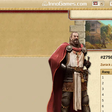
#2759
Zurück 
Rang
1
2
3
4
5
6