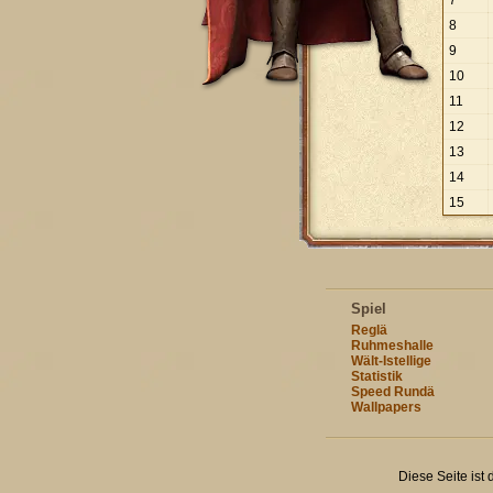
7
8
9
10
11
12
13
14
15
Spiel
Reglä
Ruhmeshalle
Wält-Istellige
Statistik
Speed Rundä
Wallpapers
Diese Seite ist