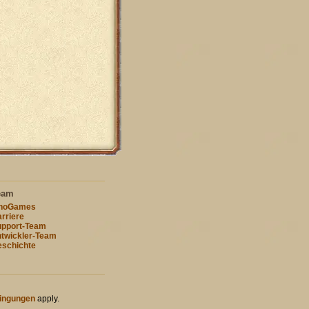
eam
nnoGames
rriere
pport-Team
twickler-Team
schichte
ingungen
apply.