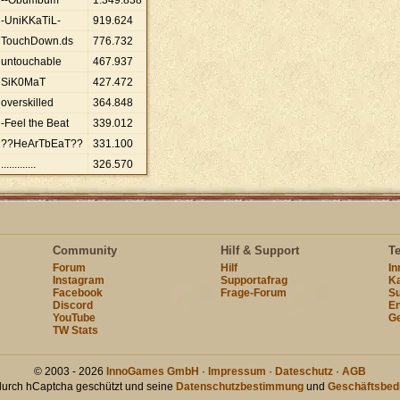
--Obumbum
1
.
349
.
838
-UniKKaTiL-
919
.
624
TouchDown.ds
776
.
732
untouchable
467
.
937
SiK0MaT
427
.
472
overskilled
364
.
848
-Feel the Beat
339
.
012
??HeArTbEaT??
331
.
100
.............
326
.
570
Community
Hilf & Support
T
Forum
Hilf
I
Instagram
Supportafrag
Ka
Facebook
Frage-Forum
Su
Discord
En
YouTube
Ge
TW Stats
© 2003 - 2026
InnoGames GmbH
·
Impressum
·
Dateschutz
·
AGB
 durch hCaptcha geschützt und seine
Datenschutzbestimmung
und
Geschäftsbed