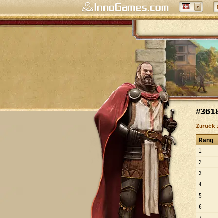
#3618
Zurück 
Rang
1
2
3
4
5
6