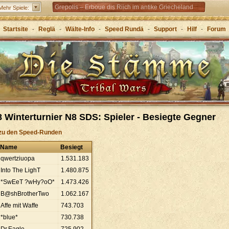
Grepolis – Erboue dis Riich im antike Griecheland
Mehr Spiele:
Startsite
-
Reglä
-
Wälte-Info
-
Speed Rundä
-
Support
-
Hilf
-
Forum
 Winterturnier N8 SDS: Spieler - Besiegte Gegner
zu den Speed-Runden
Name
Besiegt
qwertziuopa
1
.
531
.
183
Into The LighT
1
.
480
.
875
*SwEeT ?wHy?oO*
1
.
473
.
426
B@shBrotherTwo
1
.
062
.
167
Affe mit Waffe
743
.
703
*blue*
730
.
738