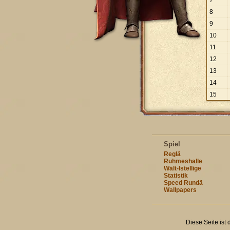
7
8
9
10
11
12
13
14
15
Spiel
Reglä
Ruhmeshalle
Wält-Istellige
Statistik
Speed Rundä
Wallpapers
Diese Seite ist