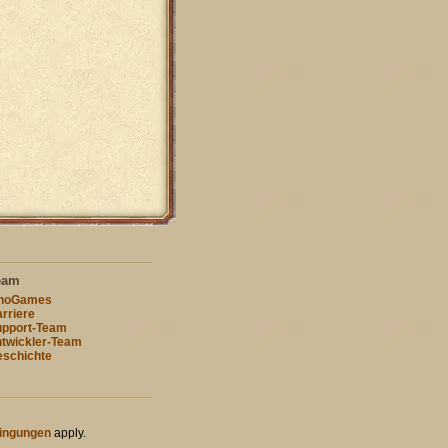
eam
nnoGames
rriere
pport-Team
twickler-Team
schichte
ingungen
apply.