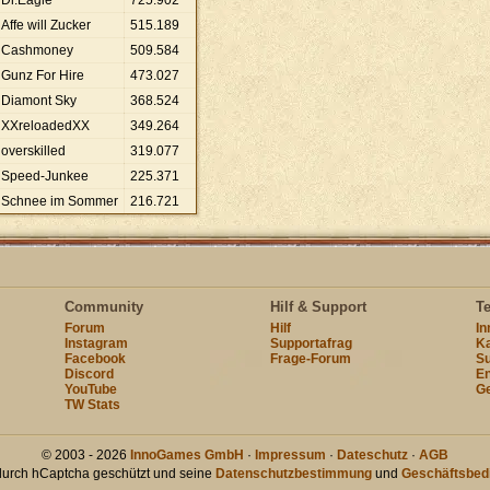
Dr.Eagle
725
.
902
Affe will Zucker
515
.
189
Cashmoney
509
.
584
Gunz For Hire
473
.
027
Diamont Sky
368
.
524
XXreloadedXX
349
.
264
overskilled
319
.
077
Speed-Junkee
225
.
371
Schnee im Sommer
216
.
721
Community
Hilf & Support
T
Forum
Hilf
I
Instagram
Supportafrag
Ka
Facebook
Frage-Forum
Su
Discord
En
YouTube
Ge
TW Stats
© 2003 - 2026
InnoGames GmbH
·
Impressum
·
Dateschutz
·
AGB
 durch hCaptcha geschützt und seine
Datenschutzbestimmung
und
Geschäftsbed