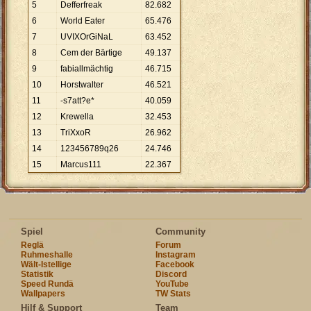
5
Defferfreak
82
.
682
6
World Eater
65
.
476
7
UVIXOrGiNaL
63
.
452
8
Cem der Bärtige
49
.
137
9
fabiallmächtig
46
.
715
10
Horstwalter
46
.
521
11
-s7att?e*
40
.
059
12
Krewella
32
.
453
13
TriXxoR
26
.
962
14
123456789q26
24
.
746
15
Marcus111
22
.
367
Spiel
Community
Reglä
Forum
Ruhmeshalle
Instagram
Wält-Istellige
Facebook
Statistik
Discord
Speed Rundä
YouTube
Wallpapers
TW Stats
Hilf & Support
Team