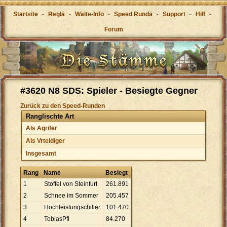
Startsite
-
Reglä
-
Wälte-Info
-
Speed Rundä
-
Support
-
Hilf
-
Forum
#3620 N8 SDS: Spieler - Besiegte Gegner
Zurück zu den Speed-Runden
Ranglischte Art
Als Agrifer
Als Vrteidiger
Insgesamt
Rang
Name
Besiegt
1
Stoffel von Steinfurt
261
.
891
2
Schnee im Sommer
205
.
457
3
Hochleistungschiller
101
.
470
4
TobiasPfl
84
.
270