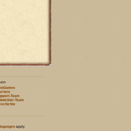
eam
nnoGames
rriere
pport-Team
twickler-Team
schichte
ingungen
apply.