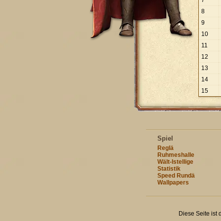
7
8
9
10
11
12
13
14
15
Spiel
Reglä
Ruhmeshalle
Wält-Istellige
Statistik
Speed Rundä
Wallpapers
Diese Seite ist