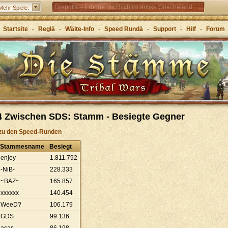
Grepolis – Erboue dis Riich im antike Griecheland
Mehr Spiele:
Startsite
-
Reglä
-
Wälte-Info
-
Speed Rundä
-
Support
-
Hilf
-
Forum
4 Zwischen SDS: Stamm - Besiegte Gegner
zu den Speed-Runden
Stammesname
Besiegt
enjoy
1
.
811
.
792
-NiB-
228
.
333
~BAZ~
165
.
857
xxxxxx
140
.
454
WeeD?
106
.
179
GDS
99
.
136