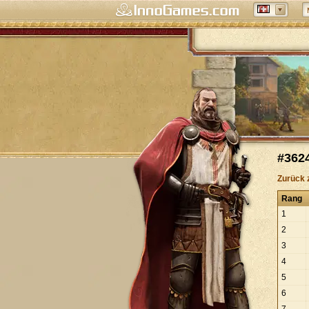
#362
Zurück 
Rang
1
2
3
4
5
6