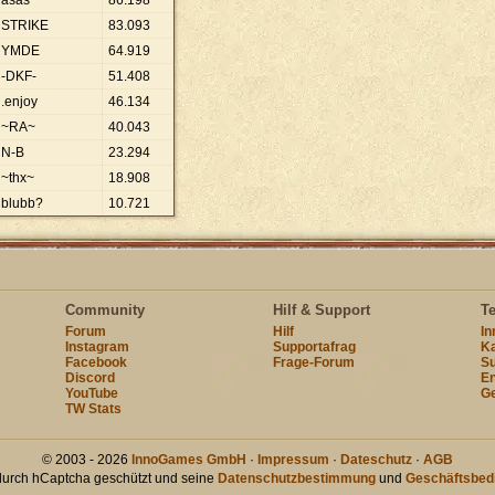
asas
86
.
198
STRIKE
83
.
093
YMDE
64
.
919
-DKF-
51
.
408
.enjoy
46
.
134
~RA~
40
.
043
N-B
23
.
294
~thx~
18
.
908
blubb?
10
.
721
Community
Hilf & Support
T
Forum
Hilf
I
Instagram
Supportafrag
Ka
Facebook
Frage-Forum
Su
Discord
En
YouTube
Ge
TW Stats
© 2003 - 2026
InnoGames GmbH
·
Impressum
·
Dateschutz
·
AGB
 durch hCaptcha geschützt und seine
Datenschutzbestimmung
und
Geschäftsbed