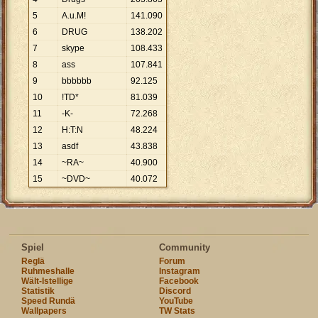
5
A.u.M!
141
.
090
6
DRUG
138
.
202
7
skype
108
.
433
8
ass
107
.
841
9
bbbbbb
92
.
125
10
!TD*
81
.
039
11
-K-
72
.
268
12
H:T:N
48
.
224
13
asdf
43
.
838
14
~RA~
40
.
900
15
~DVD~
40
.
072
Spiel
Community
Reglä
Forum
Ruhmeshalle
Instagram
Wält-Istellige
Facebook
Statistik
Discord
Speed Rundä
YouTube
Wallpapers
TW Stats