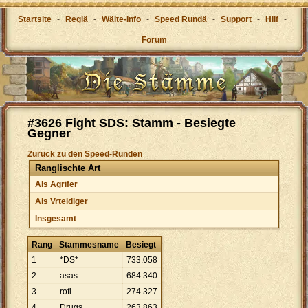
Startsite
-
Reglä
-
Wälte-Info
-
Speed Rundä
-
Support
-
Hilf
-
Forum
#3626 Fight SDS: Stamm - Besiegte
Gegner
Zurück zu den Speed-Runden
Ranglischte Art
Als Agrifer
Als Vrteidiger
Insgesamt
Rang
Stammesname
Besiegt
1
*DS*
733
.
058
2
asas
684
.
340
3
rofl
274
.
327
4
Drugs
263
.
863