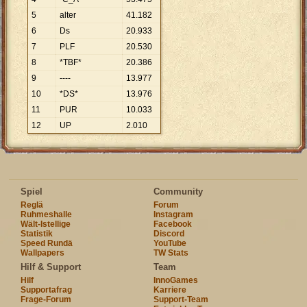
5
alter
41
.
182
6
Ds
20
.
933
7
PLF
20
.
530
8
*TBF*
20
.
386
9
----
13
.
977
10
*DS*
13
.
976
11
PUR
10
.
033
12
UP
2
.
010
Spiel
Community
Reglä
Forum
Ruhmeshalle
Instagram
Wält-Istellige
Facebook
Statistik
Discord
Speed Rundä
YouTube
Wallpapers
TW Stats
Hilf & Support
Team
Hilf
InnoGames
Supportafrag
Karriere
Frage-Forum
Support-Team