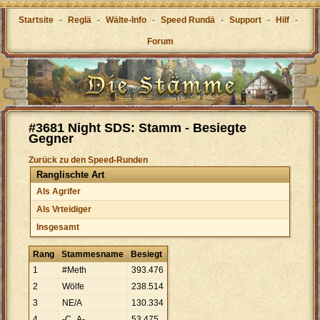
Startsite
-
Reglä
-
Wälte-Info
-
Speed Rundä
-
Support
-
Hilf
-
Forum
#3681 Night SDS: Stamm - Besiegte
Gegner
Zurück zu den Speed-Runden
Ranglischte Art
Als Agrifer
Als Vrteidiger
Insgesamt
Rang
Stammesname
Besiegt
1
#Meth
393
.
476
2
Wölfe
238
.
514
3
NE/A
130
.
334
4
-C_A-
53
.
475