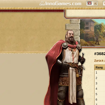
#3682
Zurück 
Rang
1
2
3
4
5
6