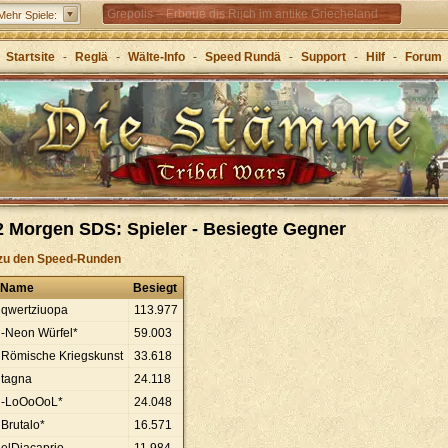
Grepolis – Erboue dis Riich im antike Griecheland
Mehr Spiele:
Startsite
-
Reglä
-
Wälte-Info
-
Speed Rundä
-
Support
-
Hilf
-
Forum
 Morgen SDS: Spieler - Besiegte Gegner
zu den Speed-Runden
Name
Besiegt
qwertziuopa
113
.
977
-Neon Würfel*
59
.
003
Römische Kriegskunst
33
.
618
tagna
24
.
118
-LoOoOoL*
24
.
048
Brutalo*
16
.
571