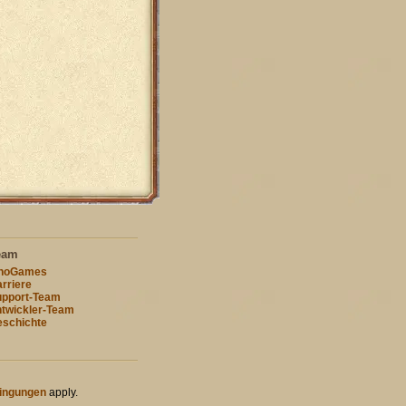
eam
nnoGames
rriere
pport-Team
twickler-Team
schichte
ingungen
apply.