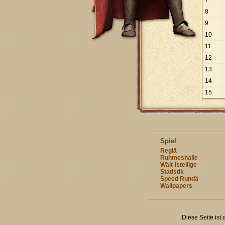
7
8
9
10
11
12
13
14
15
Spiel
Reglä
Ruhmeshalle
Wält-Istellige
Statistik
Speed Rundä
Wallpapers
Diese Seite ist