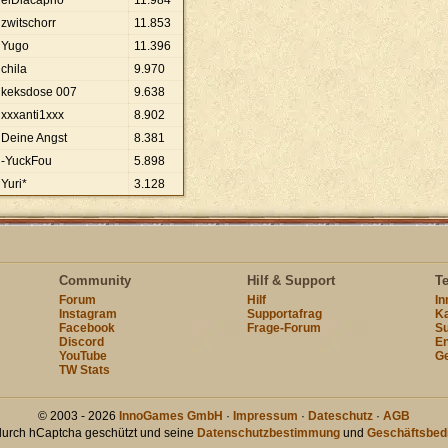
elDiacaprio
11
.
984
zwitschorr
11
.
853
Yugo
11
.
396
chila
9
.
970
keksdose 007
9
.
638
xxxanti1xxx
8
.
902
Deine Angst
8
.
381
-YuckFou
5
.
898
Yuri*
3
.
128
Community
Hilf & Support
T
Forum
Hilf
I
Instagram
Supportafrag
Ka
Facebook
Frage-Forum
Su
Discord
En
YouTube
Ge
TW Stats
© 2003 - 2026
InnoGames GmbH
·
Impressum
·
Dateschutz
·
AGB
 durch hCaptcha geschützt und seine
Datenschutzbestimmung
und
Geschäftsbed