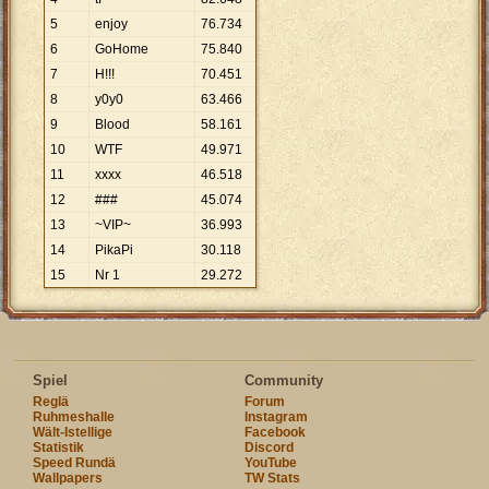
5
enjoy
76
.
734
6
GoHome
75
.
840
7
H!!!
70
.
451
8
y0y0
63
.
466
9
Blood
58
.
161
10
WTF
49
.
971
11
xxxx
46
.
518
12
###
45
.
074
13
~VIP~
36
.
993
14
PikaPi
30
.
118
15
Nr 1
29
.
272
Spiel
Community
Reglä
Forum
Ruhmeshalle
Instagram
Wält-Istellige
Facebook
Statistik
Discord
Speed Rundä
YouTube
Wallpapers
TW Stats