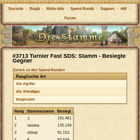
Startsite
-
Reglä
-
Wälte-Info
-
Speed Rundä
-
Support
-
Hilf
-
Forum
#3713 Turnier Fast SDS: Stamm - Besiegte
Gegner
Zurück zu den Speed-Runden
Ranglischte Art
Als Agrifer
Als Vrteidiger
Insgesamt
Rang
Stammesname
Besiegt
1
;)
191
.
481
2
sasasa
135
.
149
3
oldsql
91
.
152
4
tf
82
.
648