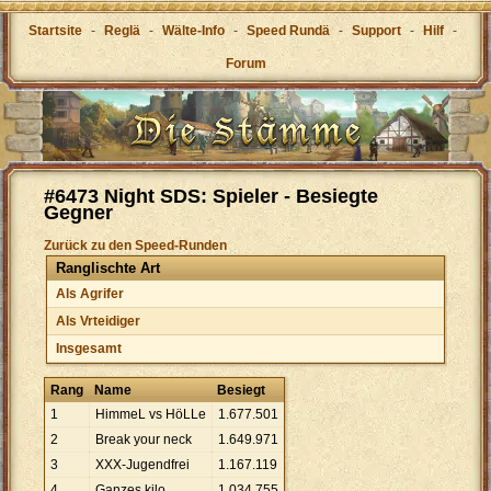
Startsite
-
Reglä
-
Wälte-Info
-
Speed Rundä
-
Support
-
Hilf
-
Forum
#6473 Night SDS: Spieler - Besiegte
Gegner
Zurück zu den Speed-Runden
Ranglischte Art
Als Agrifer
Als Vrteidiger
Insgesamt
Rang
Name
Besiegt
1
HimmeL vs HöLLe
1
.
677
.
501
2
Break your neck
1
.
649
.
971
3
XXX-Jugendfrei
1
.
167
.
119
4
Ganzes kilo
1
.
034
.
755