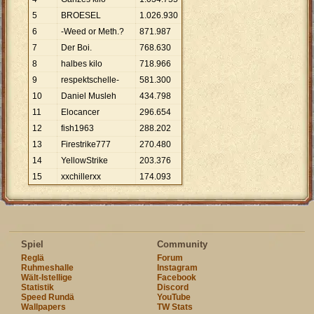
5
BROESEL
1
.
026
.
930
6
-Weed or Meth.?
871
.
987
7
Der Boi.
768
.
630
8
halbes kilo
718
.
966
9
respektschelle-
581
.
300
10
Daniel Musleh
434
.
798
11
Elocancer
296
.
654
12
fish1963
288
.
202
13
Firestrike777
270
.
480
14
YellowStrike
203
.
376
15
xxchillerxx
174
.
093
Spiel
Community
Reglä
Forum
Ruhmeshalle
Instagram
Wält-Istellige
Facebook
Statistik
Discord
Speed Rundä
YouTube
Wallpapers
TW Stats