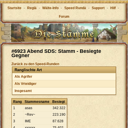
Startsite
-
Reglä
-
Wälte-Info
-
Speed Rundä
-
Support
-
Hilf
-
Forum
#6923 Abend SDS: Stamm - Besiegte
Gegner
Zurück zu den Speed-Runden
Ranglischte Art
Als Agrifer
Als Vrteidiger
Insgesamt
Rang
Stammesname
Besiegt
1
asas
342
.
322
2
~Rev~
223
.
190
3
IME
87
.
628
4
xxxxxx
75
.
402