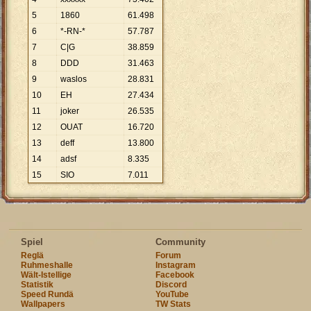
5
1860
61
.
498
6
*-RN-*
57
.
787
7
C|G
38
.
859
8
DDD
31
.
463
9
waslos
28
.
831
10
EH
27
.
434
11
joker
26
.
535
12
OUAT
16
.
720
13
deff
13
.
800
14
adsf
8
.
335
15
SIO
7
.
011
Spiel
Community
Reglä
Forum
Ruhmeshalle
Instagram
Wält-Istellige
Facebook
Statistik
Discord
Speed Rundä
YouTube
Wallpapers
TW Stats