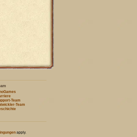
eam
nnoGames
rriere
pport-Team
twickler-Team
schichte
ingungen
apply.