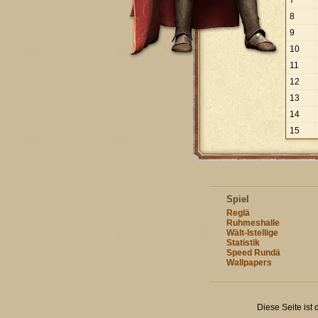
7
8
9
10
11
12
13
14
15
Spiel
Reglä
Ruhmeshalle
Wält-Istellige
Statistik
Speed Rundä
Wallpapers
Diese Seite ist