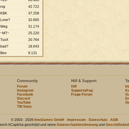
-NS-
60
.
400
rvg
42
.
722
KBK
37
.
258
Love?
32
.
665
Weg
31
.
174
~MT~
25
.
220
TuxX
20
.
764
bad?
18
.
043
Beo
9
.
131
Community
Hilf & Support
T
Forum
Hilf
I
Instagram
Supportafrag
Ka
Facebook
Frage-Forum
Su
Discord
En
YouTube
Ge
TW Stats
© 2003 - 2026
InnoGames GmbH
·
Impressum
·
Dateschutz
·
AGB
 durch hCaptcha geschützt und seine
Datenschutzbestimmung
und
Geschäftsbed