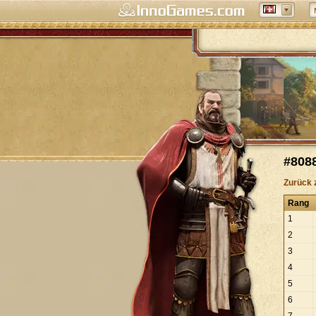
#808
Zurück 
Rang
1
2
3
4
5
6