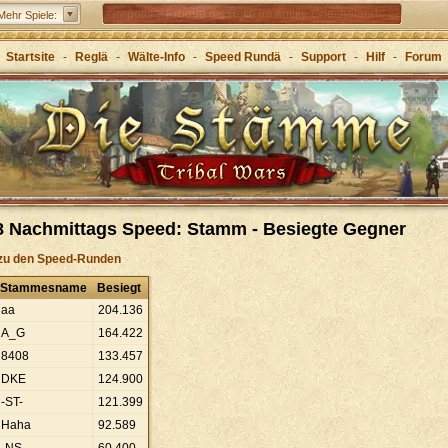
Grepolis – Erboue dis Riich im antike Griecheland
Mehr Spiele:
Startsite
-
Reglä
-
Wälte-Info
-
Speed Rundä
-
Support
-
Hilf
-
Forum
8 Nachmittags Speed: Stamm - Besiegte Gegner
zu den Speed-Runden
Stammesname
Besiegt
aa
204
.
136
A_G
164
.
422
8408
133
.
457
DKE
124
.
900
-ST-
121
.
399
Haha
92
.
589