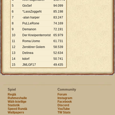
5
GixSef
94
.
099
6
*LassZoggeN
85
.
198
7
-alan harper
83
.
247
8
PuLLeRone
74
.
169
9
Demanon
72
.
191
10
Der Kneipenterrorist
65
.
979
11
Roma.Uomo
61
.
731
12
Zerstörer Golem
58
.
539
13
Delinea
52
.
634
14
kdorf
50
.
741
15
JMLGF17
49
.
435
Spiel
Community
Reglä
Forum
Ruhmeshalle
Instagram
Wält-Istellige
Facebook
Statistik
Discord
Speed Rundä
YouTube
Wallpapers
TW Stats