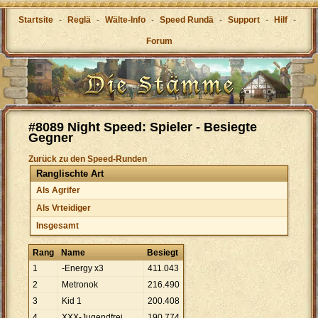
Startsite
-
Reglä
-
Wälte-Info
-
Speed Rundä
-
Support
-
Hilf
-
Forum
#8089 Night Speed: Spieler - Besiegte
Gegner
Zurück zu den Speed-Runden
Ranglischte Art
Als Agrifer
Als Vrteidiger
Insgesamt
Rang
Name
Besiegt
1
-Energy x3
411
.
043
2
Metronok
216
.
490
3
Kid 1
200
.
408
4
XXX-Jugendfrei
190
.
774