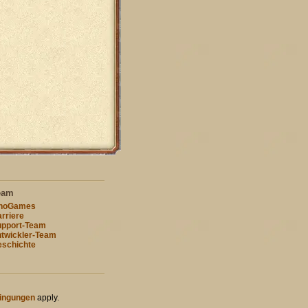
eam
nnoGames
rriere
pport-Team
twickler-Team
schichte
ingungen
apply.