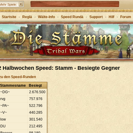
Grepolis – Erboue dis Riich im antike Griecheland
Mehr Spiele:
Startsite
-
Reglä
-
Wälte-Info
-
Speed Rundä
-
Support
-
Hilf
-
Forum
2 Halbwochen Speed: Stamm - Besiegte Gegner
zu den Speed-Runden
Stammesname
Besiegt
~DG~
2
.
676
.
500
rvg
757
.
976
~PA~
522
.
796
~V~
440
.
285
low
301
.
540
DU
212
.
495