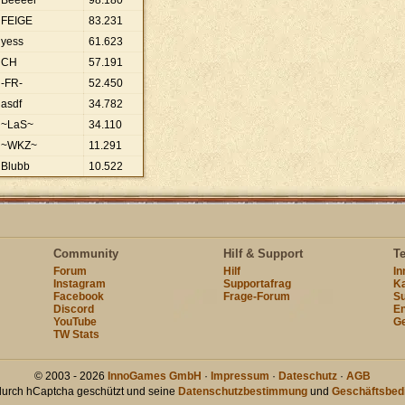
Beeeer
98
.
180
FEIGE
83
.
231
yess
61
.
623
CH
57
.
191
-FR-
52
.
450
asdf
34
.
782
~LaS~
34
.
110
~WKZ~
11
.
291
Blubb
10
.
522
Community
Hilf & Support
T
Forum
Hilf
I
Instagram
Supportafrag
Ka
Facebook
Frage-Forum
Su
Discord
En
YouTube
Ge
TW Stats
© 2003 - 2026
InnoGames GmbH
·
Impressum
·
Dateschutz
·
AGB
 durch hCaptcha geschützt und seine
Datenschutzbestimmung
und
Geschäftsbed