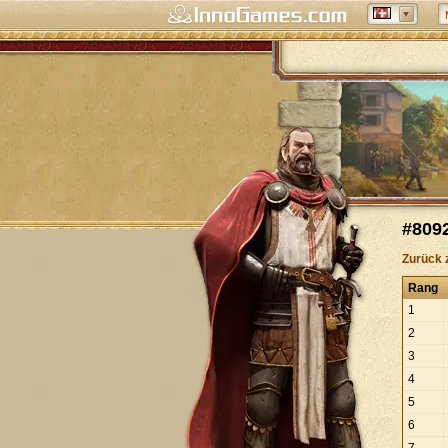
#809
Zurück 
Rang
1
2
3
4
5
6