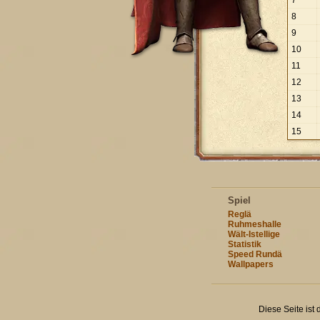
7
8
9
10
11
12
13
14
15
Spiel
Reglä
Ruhmeshalle
Wält-Istellige
Statistik
Speed Rundä
Wallpapers
Diese Seite ist