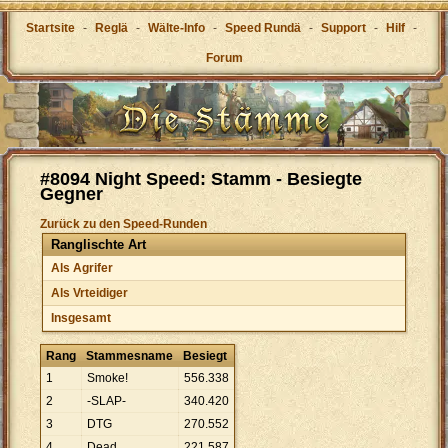
Startsite
-
Reglä
-
Wälte-Info
-
Speed Rundä
-
Support
-
Hilf
-
Forum
#8094 Night Speed: Stamm - Besiegte
Gegner
Zurück zu den Speed-Runden
Ranglischte Art
Als Agrifer
Als Vrteidiger
Insgesamt
Rang
Stammesname
Besiegt
1
Smoke!
556
.
338
2
-SLAP-
340
.
420
3
DTG
270
.
552
4
Dead
221
.
587