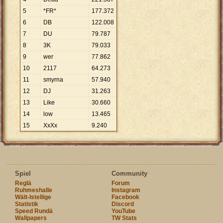
5
*FR*
177
.
372
6
DB
122
.
008
7
DU
79
.
787
8
3K
79
.
033
9
wer
77
.
862
10
2117
64
.
273
11
smyrna
57
.
940
12
DJ
31
.
263
13
Like
30
.
660
14
low
13
.
465
15
XxXx
9
.
240
Spiel
Community
Reglä
Forum
Ruhmeshalle
Instagram
Wält-Istellige
Facebook
Statistik
Discord
Speed Rundä
YouTube
Wallpapers
TW Stats