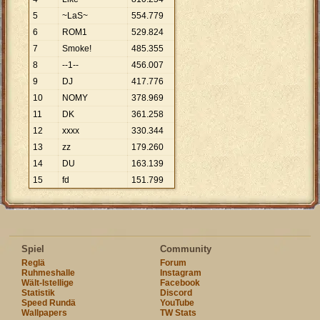
5
~LaS~
554
.
779
6
ROM1
529
.
824
7
Smoke!
485
.
355
8
--1--
456
.
007
9
DJ
417
.
776
10
NOMY
378
.
969
11
DK
361
.
258
12
xxxx
330
.
344
13
zz
179
.
260
14
DU
163
.
139
15
fd
151
.
799
Spiel
Community
Reglä
Forum
Ruhmeshalle
Instagram
Wält-Istellige
Facebook
Statistik
Discord
Speed Rundä
YouTube
Wallpapers
TW Stats