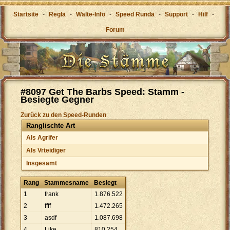
Startsite
-
Reglä
-
Wälte-Info
-
Speed Rundä
-
Support
-
Hilf
-
Forum
#8097 Get The Barbs Speed: Stamm -
Besiegte Gegner
Zurück zu den Speed-Runden
Ranglischte Art
Als Agrifer
Als Vrteidiger
Insgesamt
Rang
Stammesname
Besiegt
1
frank
1
.
876
.
522
2
ffff
1
.
472
.
265
3
asdf
1
.
087
.
698
4
Like
810
.
254