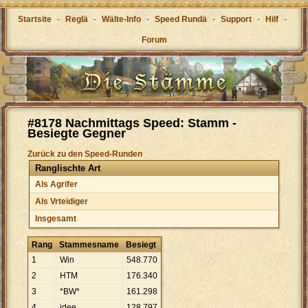
Startsite
-
Reglä
-
Wälte-Info
-
Speed Rundä
-
Support
-
Hilf
-
Forum
#8178 Nachmittags Speed: Stamm -
Besiegte Gegner
Zurück zu den Speed-Runden
Ranglischte Art
Als Agrifer
Als Vrteidiger
Insgesamt
Rang
Stammesname
Besiegt
1
Win
548
.
770
2
HTM
176
.
340
3
*BW*
161
.
298
4
idee
128
.
797