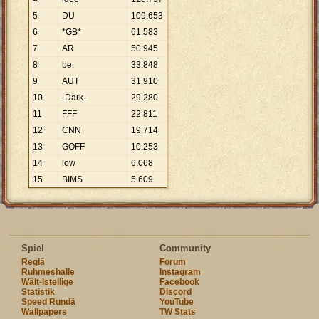
5
DU
109
.
653
6
*GB*
61
.
583
7
AR
50
.
945
8
be.
33
.
848
9
AUT
31
.
910
10
-Dark-
29
.
280
11
FFF
22
.
811
12
CNN
19
.
714
13
GOFF
10
.
253
14
low
6
.
068
15
BIMS
5
.
609
Spiel
Community
Reglä
Forum
Ruhmeshalle
Instagram
Wält-Istellige
Facebook
Statistik
Discord
Speed Rundä
YouTube
Wallpapers
TW Stats