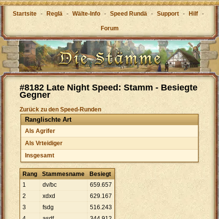
Startsite
-
Reglä
-
Wälte-Info
-
Speed Rundä
-
Support
-
Hilf
-
Forum
#8182 Late Night Speed: Stamm - Besiegte
Gegner
Zurück zu den Speed-Runden
Ranglischte Art
Als Agrifer
Als Vrteidiger
Insgesamt
Rang
Stammesname
Besiegt
1
dv/bc
659
.
657
2
xdxd
629
.
167
3
fsdg
516
.
243
4
asdf
344
.
912