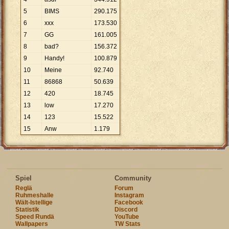
5
BIMS
290
.
175
6
xxx
173
.
530
7
GG
161
.
005
8
bad?
156
.
372
9
Handy!
100
.
879
10
Meine
92
.
740
11
86868
50
.
639
12
420
18
.
745
13
low
17
.
270
14
123
15
.
522
15
Anw
1
.
179
Spiel
Community
Reglä
Forum
Ruhmeshalle
Instagram
Wält-Istellige
Facebook
Statistik
Discord
Speed Rundä
YouTube
Wallpapers
TW Stats